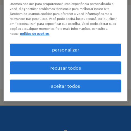
Usamos cookies para proporcionar uma experiência personalizada a
você, diagnosticar problemas técnicos e para melhorar nosso site.
Também os usamos cookies para oferecer a você informações mais
operador logístico lil suzano
relevantes nas pesquisas. Você pode aceitá-los ou recusá-los, ou clicar
em “personalizar” para especificar sua escolha. Você pode alterar suas
opções a qualquer momento. Para mais informações, consulte a
cariacica sede, espírito santo
nossa
política de cookies.
permanente
personalizar
recusar todos
vaga postada em 17 julho 2026
aceitar todos