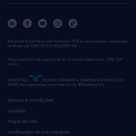
sobre nós
gestão de talentos
outplacement
trabalhe conosco
notícias de rh
digital
imprensa
talent advisory services
políticas corporativas
Randstad Brasil Recursos Humanos LTDA é uma empresa registrada
no Brasil sob CNPJ 03.573.863/0001-46.
diversidade
Nosso escritório de registro na Av. Francisco Matarazzo, 1350, 20º
relatório anual
andar.
contato
RANDSTAD,
HUMAN FORWARD e SHAPING THE WORLD OF
WORK são registradas como marcas da ©Randstad N.V.
termos e condições
cookies
mapa do site
notificação de má conduta