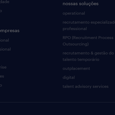
idade
nossas soluções
o
operational
recrutamento especializad
professional
empresas
RPO (Recruitment Process
ional
Outsourcing)
sional
recrutamento & gestão do
talento temporário
rise
outplacement
es
digital
o
talent advisory services