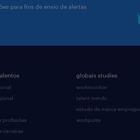
es para fins de envio de alertas
talentos
globais studies
ional
workmonitor
sional
talent trends
estudo de marca emprega
e profissões
workpulse
e carreiras