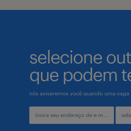
selecione ou
que podem te
nós avisaremos você quando uma vaga p
enviar