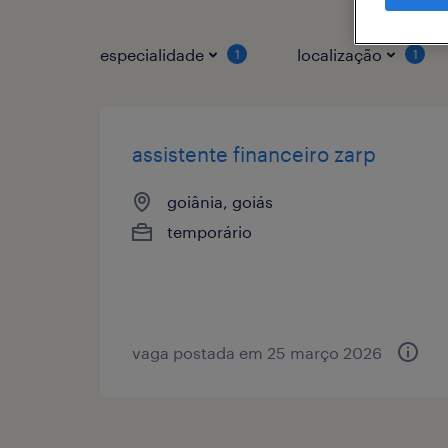
especialidade
localização
1
1
assistente financeiro zarp
goiânia, goiás
temporário
vaga postada em 25 março 2026