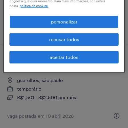
opções a qualquer momento. Para mais informações, consulte a
nossa
política de cookies.
personalizar
vaga postada em 13 março 2026
recusar todos
aceitar todos
almoxarife| guarulhos - sp (escala 6x1 das
14h às 22h)
guarulhos, são paulo
temporário
R$1,501 - R$2,500 por mês
vaga postada em 10 abril 2026