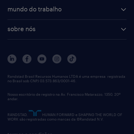
operational
estudo de marca empregadora
soluções
contato
tecnologia da informação
mundo do trabalho
recrutamento especializado - professional
workpulse
contato
tecnologia no rh
RPO (Recruitment Process Outsourcing)
sobre nós
aquisição de talentos
recrutamento & gestão do talento temporário
sobre nós
gestão de talentos
outplacement
trabalhe conosco
notícias de rh
digital
imprensa
talent advisory services
políticas corporativas
Randstad Brasil Recursos Humanos LTDA é uma empresa registrada
no Brasil sob CNPJ 03.573.863/0001-46.
diversidade
Nosso escritório de registro na Av. Francisco Matarazzo, 1350, 20º
relatório anual
andar.
contato
RANDSTAD,
HUMAN FORWARD e SHAPING THE WORLD OF
WORK são registradas como marcas da ©Randstad N.V.