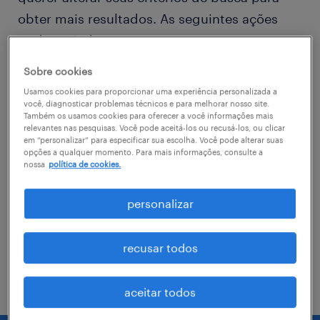
obter mais resultados. As seguintes ações
podem ajudar
Sobre cookies
Consider removing some of the filters
Usamos cookies para proporcionar uma experiência personalizada a
you have applied.
você, diagnosticar problemas técnicos e para melhorar nosso site.
Também os usamos cookies para oferecer a você informações mais
relevantes nas pesquisas. Você pode aceitá-los ou recusá-los, ou clicar
Você não encontrou a vaga no local em
em “personalizar” para especificar sua escolha. Você pode alterar suas
que procurava? Considere expandir o
opções a qualquer momento. Para mais informações, consulte a
nossa
política de cookies.
range de alcance para obter mais
resultados.
personalizar
Troque o nome da vaga, as palavras-
chave relacionadas. Verifique se você
recusar todos
digitou tudo certinho.
aceitar todos