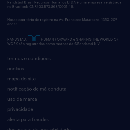
políticas corporativas
Randstad Brasil Recursos Humanos LTDA é uma empresa registrada
no Brasil sob CNPJ 03.573.863/0001-46.
diversidade
Nosso escritório de registro na Av. Francisco Matarazzo, 1350, 20º
relatório anual
andar.
contato
RANDSTAD,
HUMAN FORWARD e SHAPING THE WORLD OF
WORK são registradas como marcas da ©Randstad N.V.
termos e condições
cookies
mapa do site
notificação de má conduta
uso da marca
privacidade
alerta para fraudes
declaração de acessibilidade