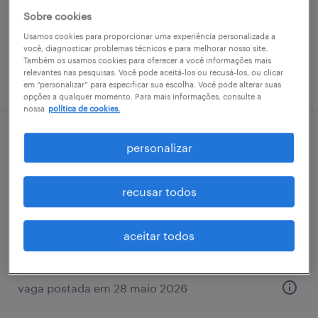
permanente
Sobre cookies
Usamos cookies para proporcionar uma experiência personalizada a
você, diagnosticar problemas técnicos e para melhorar nosso site.
Também os usamos cookies para oferecer a você informações mais
relevantes nas pesquisas. Você pode aceitá-los ou recusá-los, ou clicar
vaga postada em 18 junho 2026
em “personalizar” para especificar sua escolha. Você pode alterar suas
opções a qualquer momento. Para mais informações, consulte a
nossa
política de cookies.
team leader (equipe logística) - niterói/rj
personalizar
niterói, rio de janeiro
recusar todos
permanente
aceitar todos
vaga postada em 28 maio 2026