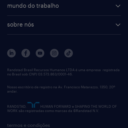
operational
estudo de marca empregadora
soluções
contato
tecnologia da informação
mundo do trabalho
recrutamento especializado - professional
workpulse
contato
tecnologia no rh
RPO (Recruitment Process Outsourcing)
sobre nós
aquisição de talentos
recrutamento & gestão do talento temporário
sobre nós
gestão de talentos
outplacement
trabalhe conosco
notícias de rh
digital
imprensa
talent advisory services
políticas corporativas
Randstad Brasil Recursos Humanos LTDA é uma empresa registrada
no Brasil sob CNPJ 03.573.863/0001-46.
diversidade
Nosso escritório de registro na Av. Francisco Matarazzo, 1350, 20º
relatório anual
andar.
contato
RANDSTAD,
HUMAN FORWARD e SHAPING THE WORLD OF
WORK são registradas como marcas da ©Randstad N.V.
termos e condições