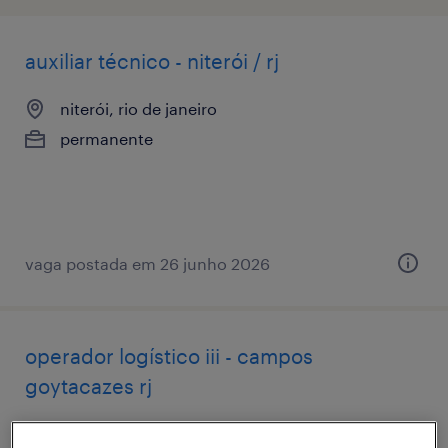
auxiliar técnico - niterói / rj
niterói, rio de janeiro
permanente
vaga postada em 26 junho 2026
operador logístico iii - campos
goytacazes rj
niterói, rio de janeiro