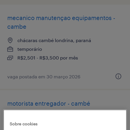
mecanico manutençao equipamentos -
cambe
chácaras cambé londrina, paraná
temporário
R$2,501 - R$3,500 por mês
vaga postada em 30 março 2026
motorista entregador - cambé
chácaras cambé londrina, paraná
Sobre cookies
temporário