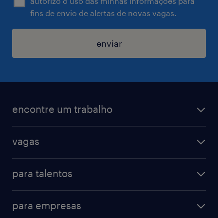
autorizo o uso das minhas informações para
fins de envio de alertas de novas vagas.
enviar
encontre um trabalho
todas as vagas
vagas
vagas na randstad
vendas & marketing
cadastre seu currículo
para talentos
engenharias & suprimentos
acesse o my randstad
operational
administrativo & secretariado
para empresas
professional
contact center