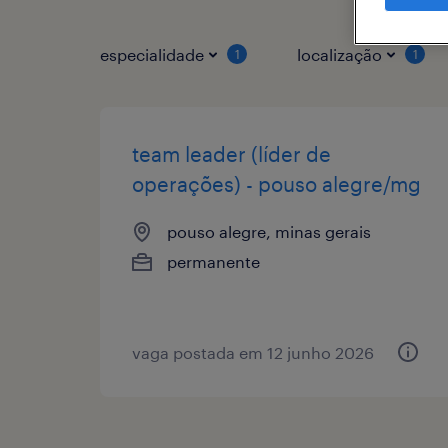
especialidade
localização
1
1
team leader (líder de
operações) - pouso alegre/mg
pouso alegre, minas gerais
permanente
vaga postada em 12 junho 2026