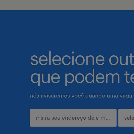
selecione ou
que podem te
nós avisaremos você quando uma vaga p
enviar