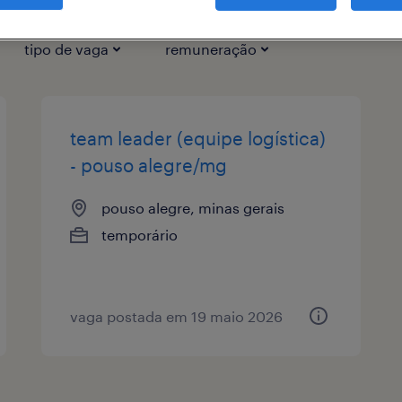
tipo de vaga
remuneração
team leader (equipe logística)
- pouso alegre/mg
pouso alegre, minas gerais
temporário
vaga postada em 19 maio 2026