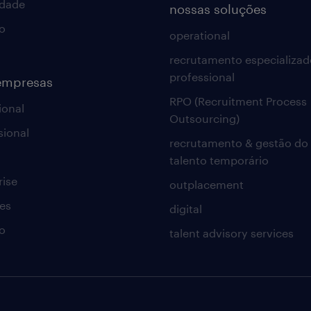
idade
nossas soluções
o
operational
recrutamento especializad
professional
empresas
RPO (Recruitment Process
ional
Outsourcing)
sional
recrutamento & gestão do
talento temporário
rise
outplacement
es
digital
o
talent advisory services