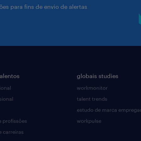
es para fins de envio de alertas
talentos
globais studies
ional
workmonitor
sional
talent trends
estudo de marca emprega
e profissões
workpulse
e carreiras