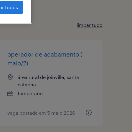
ar todos
limpar tudo
operador de acabamento (
maio/2)
área rural de joinville, santa
catarina
temporário
vaga postada em 5 maio 2026