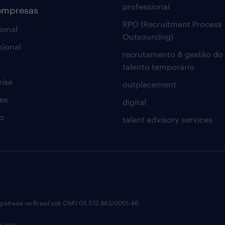
professional
empresas
RPO (Recruitment Process
ional
Outsourcing)
sional
recrutamento & gestão do
talento temporário
rise
outplacement
es
digital
o
talent advisory services
istrada no Brasil sob CNPJ 03.573.863/0001-46.