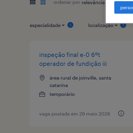
ordenar por
perso
especialidade
localização
1
1
inspeção final e-0 6ºt
operador de fundição iii
área rural de joinville, santa
catarina
temporário
vaga postada em 29 maio 2026