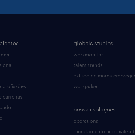
talentos
globais studies
ional
workmonitor
sional
talent trends
estudo de marca emprega
e profissões
workpulse
e carreiras
idade
nossas soluções
o
operational
recrutamento especializad