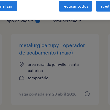
nalizar
recusar todos
aceit
tipo de vaga
remuneração
1
metalúrgica tupy - operador
de acabamento ( maio)
área rural de joinville, santa
catarina
temporário
vaga postada em 28 abril 2026