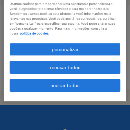
Usamos cookies para proporcionar uma experiência personalizada a
você, diagnosticar problemas técnicos e para melhorar nosso site.
Também os usamos cookies para oferecer a você informações mais
especialista de expedição - cabreúva/sp
relevantes nas pesquisas. Você pode aceitá-los ou recusá-los, ou clicar
em “personalizar” para especificar sua escolha. Você pode alterar suas
opções a qualquer momento. Para mais informações, consulte a
entrevales cabreúva (barrinha), são paulo
nossa
política de cookies.
permanente
R$7,501 - R$8,500 por mês
personalizar
recusar todos
vaga postada em 6 abril 2026
aceitar todos