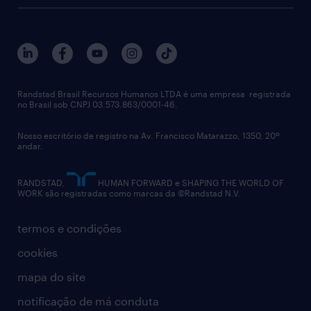
sobre nós
gestão de talentos
outplacement
trabalhe conosco
notícias de rh
digital
imprensa
talent advisory services
políticas corporativas
Randstad Brasil Recursos Humanos LTDA é uma empresa registrada
no Brasil sob CNPJ 03.573.863/0001-46.
diversidade
Nosso escritório de registro na Av. Francisco Matarazzo, 1350, 20º
relatório anual
andar.
contato
RANDSTAD,
HUMAN FORWARD e SHAPING THE WORLD OF
WORK são registradas como marcas da ©Randstad N.V.
termos e condições
cookies
mapa do site
notificação de má conduta