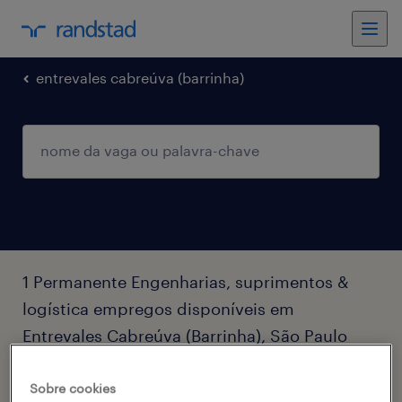
entrevales cabreúva (barrinha)
1 Permanente Engenharias, suprimentos &
logística empregos disponíveis em
Entrevales Cabreúva (Barrinha), São Paulo
filtro
3
Sobre cookies