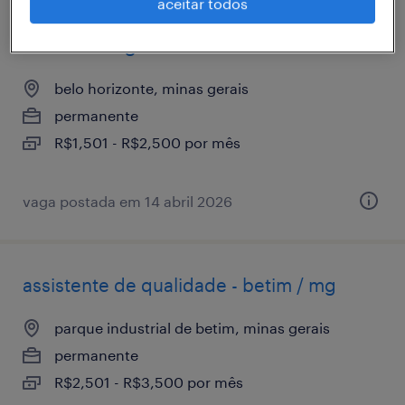
aceitar todos
auxiliar de estoque - efetiva belo
horizonte mg
belo horizonte, minas gerais
permanente
R$1,501 - R$2,500 por mês
vaga postada em 14 abril 2026
assistente de qualidade - betim / mg
parque industrial de betim, minas gerais
permanente
R$2,501 - R$3,500 por mês