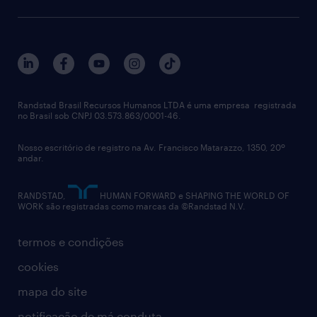
aquisição de talentos
recrutamento & gestão do talento temporário
sobre nós
gestão de talentos
outplacement
trabalhe conosco
notícias de rh
digital
imprensa
talent advisory services
políticas corporativas
Randstad Brasil Recursos Humanos LTDA é uma empresa registrada
no Brasil sob CNPJ 03.573.863/0001-46.
diversidade
Nosso escritório de registro na Av. Francisco Matarazzo, 1350, 20º
relatório anual
andar.
contato
RANDSTAD,
HUMAN FORWARD e SHAPING THE WORLD OF
WORK são registradas como marcas da ©Randstad N.V.
termos e condições
cookies
mapa do site
notificação de má conduta