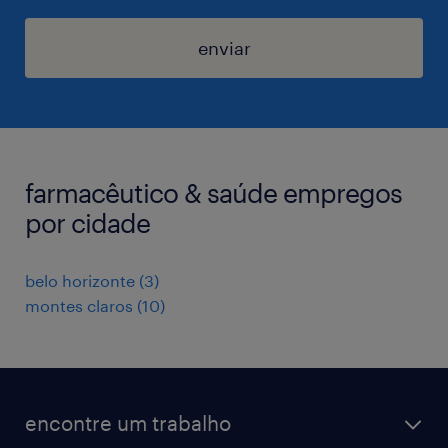
enviar
farmacêutico & saúde empregos
por cidade
belo horizonte
(
3
)
montes claros
(
10
)
encontre um trabalho