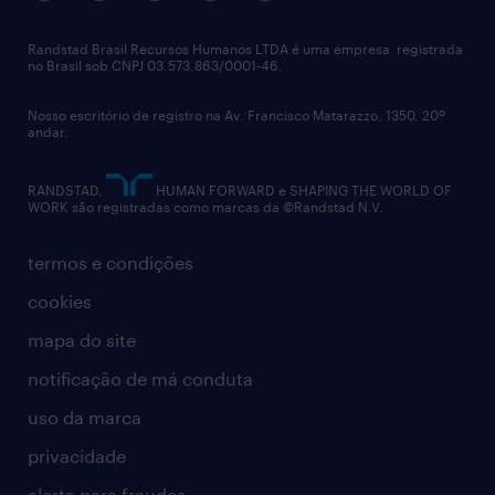
imprensa
talent advisory services
políticas corporativas
Randstad Brasil Recursos Humanos LTDA é uma empresa registrada
no Brasil sob CNPJ 03.573.863/0001-46.
diversidade
Nosso escritório de registro na Av. Francisco Matarazzo, 1350, 20º
relatório anual
andar.
contato
RANDSTAD,
HUMAN FORWARD e SHAPING THE WORLD OF
WORK são registradas como marcas da ©Randstad N.V.
termos e condições
cookies
mapa do site
notificação de má conduta
uso da marca
privacidade
alerta para fraudes