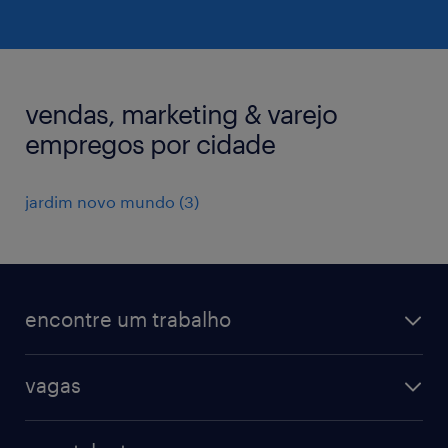
vendas, marketing & varejo
empregos por cidade
jardim novo mundo
(
3
)
encontre um trabalho
todas as vagas
vagas
vagas na randstad
vendas & marketing
cadastre seu currículo