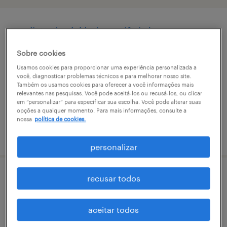
analista de rh/dp jr - goiânia/go
Sobre cookies
jardim novo mundo, goiás
Usamos cookies para proporcionar uma experiência personalizada a
permanente
você, diagnosticar problemas técnicos e para melhorar nosso site.
R$2,501 - R$3,500 por mês
Também os usamos cookies para oferecer a você informações mais
relevantes nas pesquisas. Você pode aceitá-los ou recusá-los, ou clicar
em “personalizar” para especificar sua escolha. Você pode alterar suas
opções a qualquer momento. Para mais informações, consulte a
nossa
política de cookies.
vaga postada em 4 maio 2026
personalizar
recusar todos
account executive - goiânia (go)
jardim novo mundo, goiás
aceitar todos
permanente