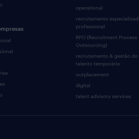
o
operational
recrutamento especializad
professional
empresas
RPO (Recruitment Process
ional
Outsourcing)
sional
recrutamento & gestão do
talento temporário
rise
outplacement
es
digital
o
talent advisory services