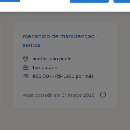
tipo de vaga
remuneração
mecanico de manutençao -
santos
santos, são paulo
temporário
R$3,501 - R$4,500 por mês
vaga postada em 31 março 2026