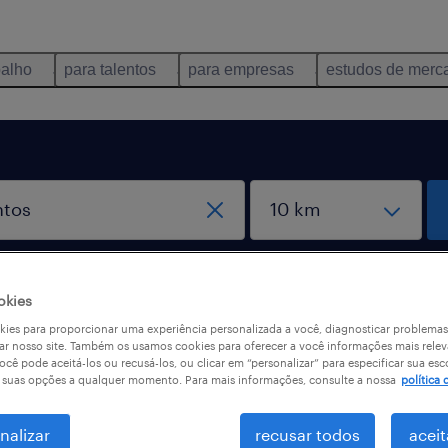
balho
para talentos
para empresas
estudos de merc
okies
ies para proporcionar uma experiência personalizada a você, diagnosticar problemas
ar nosso site. Também os usamos cookies para oferecer a você informações mais relev
ocê pode aceitá-los ou recusá-los, ou clicar em “personalizar” para especificar sua esc
r suas opções a qualquer momento. Para mais informações, consulte a nossa
política 
os
nalizar
recusar todos
aceit