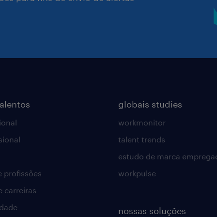
talentos
globais studies
ional
workmonitor
sional
talent trends
estudo de marca emprega
e profissões
workpulse
e carreiras
idade
nossas soluções