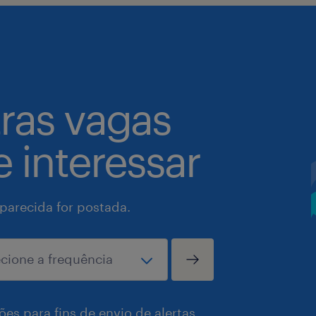
tras vagas
 interessar
arecida for postada.
es para fins de envio de alertas