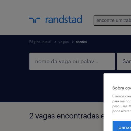
encontre um tra
Página inicial
vagas
santos
Sobre co
Usamos cook
para melhor
pesquisas. V
pode altera
2 vagas encontradas em Sant
perso