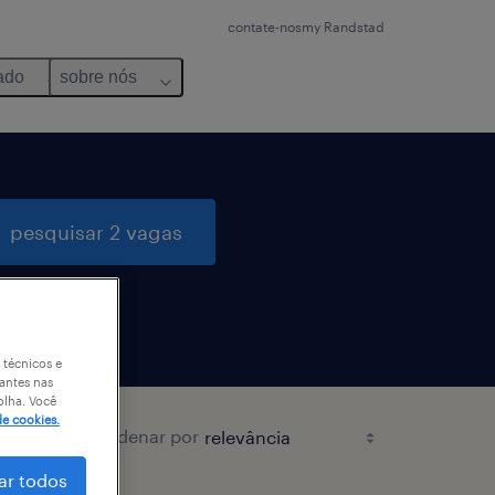
contate-nos
my Randstad
ado
sobre nós
pesquisar 2 vagas
 técnicos e
antes nas
olha. Você
de cookies.
ordenar por
ar todos