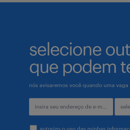
selecione ou
que podem te
nós avisaremos você quando uma vaga p
enviar
autorizo o uso das minhas informaçõ