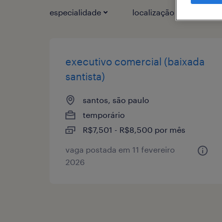
especialidade
localização
1
executivo comercial (baixada
santista)
santos, são paulo
temporário
R$7,501 - R$8,500 por mês
vaga postada em 11 fevereiro
2026