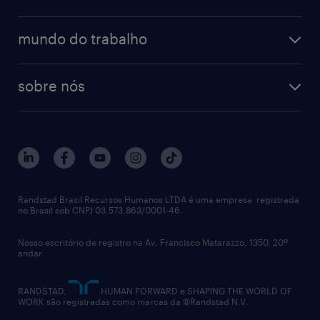
talent trends
enterprise
diversidade
bancos & seguradoras
operational
estudo de marca empregadora
soluções
contato
tecnologia da informação
mundo do trabalho
recrutamento especializado - professional
workpulse
contato
tecnologia no rh
RPO (Recruitment Process Outsourcing)
sobre nós
aquisição de talentos
recrutamento & gestão do talento temporário
sobre nós
gestão de talentos
outplacement
trabalhe conosco
notícias de rh
digital
imprensa
talent advisory services
políticas corporativas
Randstad Brasil Recursos Humanos LTDA é uma empresa registrada
no Brasil sob CNPJ 03.573.863/0001-46.
diversidade
Nosso escritório de registro na Av. Francisco Matarazzo, 1350, 20º
relatório anual
andar.
contato
RANDSTAD,
HUMAN FORWARD e SHAPING THE WORLD OF
WORK são registradas como marcas da ©Randstad N.V.