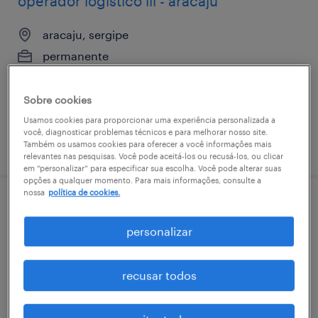
operador logístico iil - aracajú
aracaju, sergipe
permanente
Sobre cookies
Usamos cookies para proporcionar uma experiência personalizada a
você, diagnosticar problemas técnicos e para melhorar nosso site.
vaga postada em 18 maio 2026
Também os usamos cookies para oferecer a você informações mais
relevantes nas pesquisas. Você pode aceitá-los ou recusá-los, ou clicar
em “personalizar” para especificar sua escolha. Você pode alterar suas
opções a qualquer momento. Para mais informações, consulte a
nossa
política de cookies.
operador logístico ii - aracajú
personalizar
aracaju, sergipe
permanente
recusar todos
R$2,501 - R$3,500 por mês