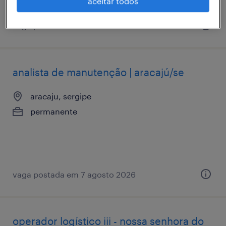
aceitar todos
vaga postada em 8 maio 2026
analista de manutenção | aracajú/se
aracaju, sergipe
permanente
vaga postada em 7 agosto 2026
operador logístico iii - nossa senhora do