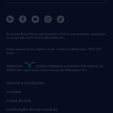
sobre nós
gestão de talentos
outplacement
trabalhe conosco
notícias de rh
digital
imprensa
talent advisory services
políticas corporativas
Randstad Brasil Recursos Humanos LTDA é uma empresa registrada
no Brasil sob CNPJ 03.573.863/0001-46.
diversidade
Nosso escritório de registro na Av. Francisco Matarazzo, 1350, 20º
relatório anual
andar.
contato
RANDSTAD,
HUMAN FORWARD e SHAPING THE WORLD OF
WORK são registradas como marcas da ©Randstad N.V.
termos e condições
cookies
mapa do site
notificação de má conduta