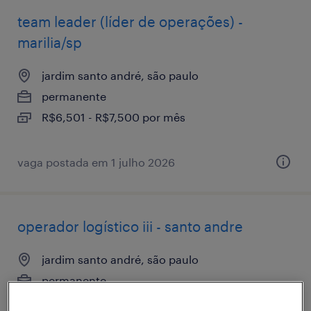
team leader (líder de operações) -
marilia/sp
jardim santo andré, são paulo
permanente
R$6,501 - R$7,500 por mês
vaga postada em 1 julho 2026
operador logístico iii - santo andre
jardim santo andré, são paulo
permanente
R$4,501 - R$5,500 por mês