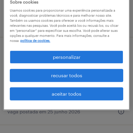
Sobre cookies
Usamos cookies para proporcionar uma experiência personalizada a
você, diagnosticar problemas técnicos e para melhorar nosso site.
Também os usamos cookies para oferecer a você informações mais
vaga postada em 12 fevereiro 2026
relevantes nas pesquisas. Você pode aceitá-los ou recusá-los, ou clicar
em “personalizar” para especificar sua escolha. Você pode alterar suas
opções a qualquer momento. Para mais informações, consulte a
nossa
política de cookies.
team leader (líder de transporte) - santo
personalizar
andré/sp
jardim santo andré, são paulo
recusar todos
permanente
R$6,501 - R$7,500 por mês
aceitar todos
vaga postada em 25 junho 2026