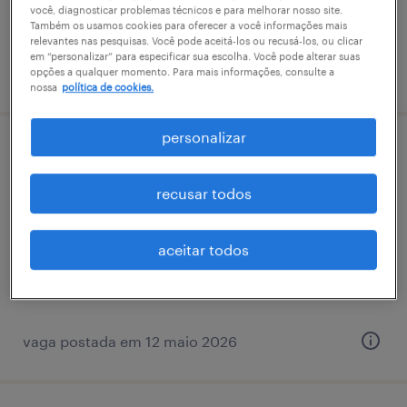
você, diagnosticar problemas técnicos e para melhorar nosso site.
Também os usamos cookies para oferecer a você informações mais
relevantes nas pesquisas. Você pode aceitá-los ou recusá-los, ou clicar
em “personalizar” para especificar sua escolha. Você pode alterar suas
vaga postada em 31 julho 2026
opções a qualquer momento. Para mais informações, consulte a
nossa
política de cookies.
personalizar
operador de empilhadeira - 2 vagas -
santa luzia mg
recusar todos
santa luzia, minas gerais
aceitar todos
permanente
R$2,501 - R$3,500 por mês
vaga postada em 12 maio 2026