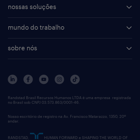
workmonitor
digital
blog de carreiras
finanças & contabilidade
nossas soluções
talent trends
enterprise
diversidade
bancos & seguradoras
operational
estudo de marca empregadora
soluções
contato
tecnologia da informação
mundo do trabalho
recrutamento especializado - professional
workpulse
contato
tecnologia no rh
RPO (Recruitment Process Outsourcing)
sobre nós
aquisição de talentos
recrutamento & gestão do talento temporário
sobre nós
gestão de talentos
outplacement
trabalhe conosco
notícias de rh
digital
imprensa
talent advisory services
políticas corporativas
Randstad Brasil Recursos Humanos LTDA é uma empresa registrada
no Brasil sob CNPJ 03.573.863/0001-46.
diversidade
Nosso escritório de registro na Av. Francisco Matarazzo, 1350, 20º
relatório anual
andar.
contato
RANDSTAD,
HUMAN FORWARD e SHAPING THE WORLD OF