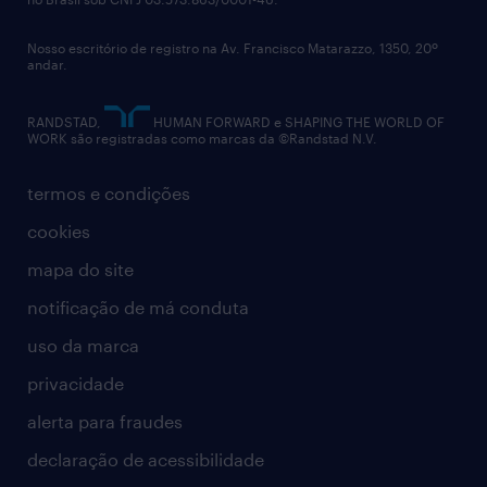
diversidade
Nosso escritório de registro na Av. Francisco Matarazzo, 1350, 20º
relatório anual
andar.
contato
RANDSTAD,
HUMAN FORWARD e SHAPING THE WORLD OF
WORK são registradas como marcas da ©Randstad N.V.
termos e condições
cookies
mapa do site
notificação de má conduta
uso da marca
privacidade
alerta para fraudes
declaração de acessibilidade