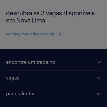
descubra as 3 vagas disponíveis
em Nova Lima
vendas, marketing & varejo
(
3
)
encontre um trabalho
todas as vagas
vagas
vagas na randstad
vendas & marketing
cadastre seu currículo
para talentos
engenharias & suprimentos
acesse o my randstad
operational
administrativo & secretariado