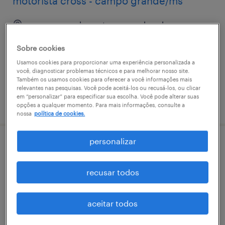
motorista cross - campo grande/ms
campo grande, mato grosso do sul
permanente
Sobre cookies
Usamos cookies para proporcionar uma experiência personalizada a
você, diagnosticar problemas técnicos e para melhorar nosso site.
Também os usamos cookies para oferecer a você informações mais
relevantes nas pesquisas. Você pode aceitá-los ou recusá-los, ou clicar
em “personalizar” para especificar sua escolha. Você pode alterar suas
vaga postada em 2 março 2026
opções a qualquer momento. Para mais informações, consulte a
nossa
política de cookies.
personalizar
programador(a) de manutenção de
manufatura júnior - campo grande/ms
recusar todos
campo grande, mato grosso do sul
permanente
aceitar todos