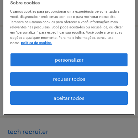
Sobre cookies
vaga postada em 28 abril 2026
Usamos cookies para proporcionar uma experiência personalizada a
você, diagnosticar problemas técnicos e para melhorar nosso site.
Também os usamos cookies para oferecer a você informações mais
relevantes nas pesquisas. Você pode aceitá-los ou recusá-los, ou clicar
em “personalizar” para especificar sua escolha. Você pode alterar suas
opções a qualquer momento. Para mais informações, consulte a
analista adm. de projetos jr
nossa
política de cookies.
jardim curitiba, paraná
personalizar
permanente
recusar todos
aceitar todos
vaga postada em 6 abril 2026
tech recruiter