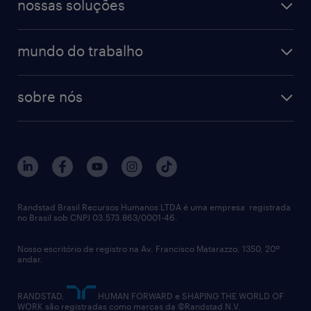
finanças & contabilidade
nossas soluções
talent trends
enterprise
diversidade
bancos & seguradoras
operational
estudo de marca empregadora
soluções
contato
tecnologia da informação
mundo do trabalho
recrutamento especializado - professional
workpulse
contato
tecnologia no rh
RPO (Recruitment Process Outsourcing)
sobre nós
aquisição de talentos
recrutamento & gestão do talento temporário
sobre nós
gestão de talentos
outplacement
trabalhe conosco
notícias de rh
digital
imprensa
talent advisory services
políticas corporativas
Randstad Brasil Recursos Humanos LTDA é uma empresa registrada
no Brasil sob CNPJ 03.573.863/0001-46.
diversidade
Nosso escritório de registro na Av. Francisco Matarazzo, 1350, 20º
relatório anual
andar.
contato
RANDSTAD,
HUMAN FORWARD e SHAPING THE WORLD OF
WORK são registradas como marcas da ©Randstad N.V.