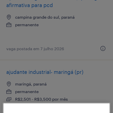
afirmativa para pcd
campina grande do sul, paraná
permanente
vaga postada em 7 julho 2026
ajudante industrial- maringá (pr)
maringá, paraná
permanente
R$2,501 - R$3,500 por mês