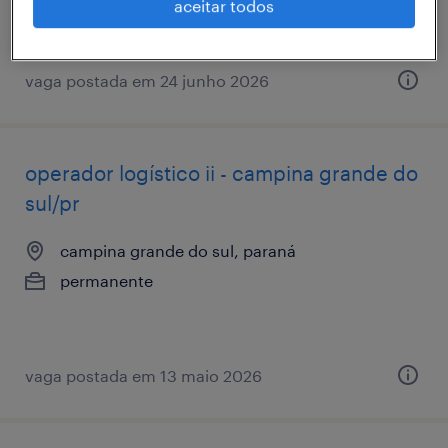
aceitar todos
vaga postada em 24 junho 2026
operador logístico ii - campina grande do
sul/pr
campina grande do sul, paraná
permanente
vaga postada em 13 maio 2026