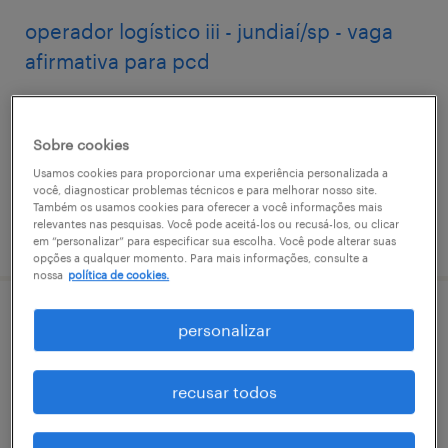
operador logístico iii - jundiaí/sp - vaga
afirmativa para pcd
campina grande do sul, paraná
permanente
Sobre cookies
Usamos cookies para proporcionar uma experiência personalizada a
você, diagnosticar problemas técnicos e para melhorar nosso site.
Também os usamos cookies para oferecer a você informações mais
relevantes nas pesquisas. Você pode aceitá-los ou recusá-los, ou clicar
vaga postada em 7 julho 2026
em “personalizar” para especificar sua escolha. Você pode alterar suas
opções a qualquer momento. Para mais informações, consulte a
nossa
política de cookies.
operador logístico iii - campina grande do
personalizar
sul/pr
recusar todos
campina grande do sul, paraná
permanente