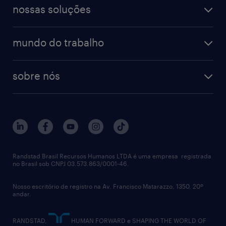
digital
blog de carreiras
finanças & contabilidade
nossas soluções
talent trends
enterprise
diversidade
bancos & seguradoras
operational
estudo de marca empregadora
soluções
contato
tecnologia da informação
mundo do trabalho
recrutamento especializado - professional
workpulse
contato
tecnologia no rh
RPO (Recruitment Process Outsourcing)
sobre nós
aquisição de talentos
recrutamento & gestão do talento temporário
sobre nós
gestão de talentos
outplacement
trabalhe conosco
notícias de rh
digital
imprensa
talent advisory services
políticas corporativas
Randstad Brasil Recursos Humanos LTDA é uma empresa registrada
no Brasil sob CNPJ 03.573.863/0001-46.
diversidade
Nosso escritório de registro na Av. Francisco Matarazzo, 1350, 20º
relatório anual
andar.
contato
RANDSTAD,
HUMAN FORWARD e SHAPING THE WORLD OF