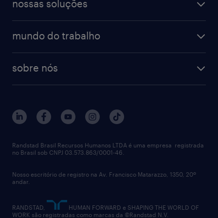
finanças & contabilidade
nossas soluções
talent trends
enterprise
diversidade
bancos & seguradoras
operational
estudo de marca empregadora
soluções
contato
tecnologia da informação
mundo do trabalho
recrutamento especializado - professional
workpulse
contato
tecnologia no rh
RPO (Recruitment Process Outsourcing)
sobre nós
aquisição de talentos
recrutamento & gestão do talento temporário
sobre nós
gestão de talentos
outplacement
trabalhe conosco
notícias de rh
digital
imprensa
talent advisory services
políticas corporativas
Randstad Brasil Recursos Humanos LTDA é uma empresa registrada
no Brasil sob CNPJ 03.573.863/0001-46.
diversidade
Nosso escritório de registro na Av. Francisco Matarazzo, 1350, 20º
relatório anual
andar.
contato
RANDSTAD,
HUMAN FORWARD e SHAPING THE WORLD OF
WORK são registradas como marcas da ©Randstad N.V.