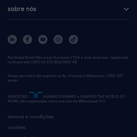
tecnologia no rh
RPO (Recruitment Process Outsourcing)
sobre nós
aquisição de talentos
recrutamento & gestão do talento temporário
sobre nós
gestão de talentos
outplacement
trabalhe conosco
notícias de rh
digital
imprensa
talent advisory services
políticas corporativas
Randstad Brasil Recursos Humanos LTDA é uma empresa registrada
no Brasil sob CNPJ 03.573.863/0001-46.
diversidade
Nosso escritório de registro na Av. Francisco Matarazzo, 1350, 20º
relatório anual
andar.
contato
RANDSTAD,
HUMAN FORWARD e SHAPING THE WORLD OF
WORK são registradas como marcas da ©Randstad N.V.
termos e condições
cookies