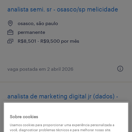
analista semi. sr - osasco/sp melicidade
osasco, são paulo
permanente
R$8,501 - R$9,500 por mês
vaga postada em 2 abril 2026
analista de marketing digital jr (dados) -
osasco/sp
Sobre cookies
osasco, são paulo
Usamos cookies para proporcionar uma experiência personalizada a
temporário
você, diagnosticar problemas técnicos e para melhorar nosso site.