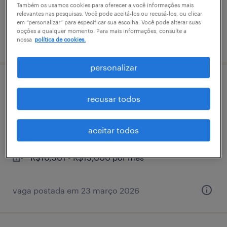
Também os usamos cookies para oferecer a você informações mais
R$4,501 - R$5,500 por mês
relevantes nas pesquisas. Você pode aceitá-los ou recusá-los, ou clicar
em “personalizar” para especificar sua escolha. Você pode alterar suas
opções a qualquer momento. Para mais informações, consulte a
nossa
política de cookies.
vaga postada em 11 março 2026
personalizar
analista de aquisição de talentos sênior -
recusar todos
osasco/sp e contagem/mg
osasco, são paulo
aceitar todos
permanente
R$10,501 - R$13,000 por mês
vaga postada em 23 março 2026