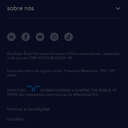
tecnologia no rh
RPO (Recruitment Process Outsourcing)
sobre nós
aquisição de talentos
recrutamento & gestão do talento temporário
sobre nós
gestão de talentos
outplacement
trabalhe conosco
notícias de rh
digital
imprensa
talent advisory services
políticas corporativas
Randstad Brasil Recursos Humanos LTDA é uma empresa registrada
no Brasil sob CNPJ 03.573.863/0001-46.
diversidade
Nosso escritório de registro na Av. Francisco Matarazzo, 1350, 20º
relatório anual
andar.
contato
RANDSTAD,
HUMAN FORWARD e SHAPING THE WORLD OF
WORK são registradas como marcas da ©Randstad N.V.
termos e condições
cookies