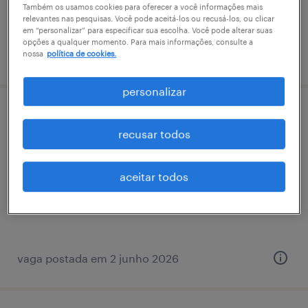
Também os usamos cookies para oferecer a você informações mais
relevantes nas pesquisas. Você pode aceitá-los ou recusá-los, ou clicar
em “personalizar” para especificar sua escolha. Você pode alterar suas
opções a qualquer momento. Para mais informações, consulte a
nossa
política de cookies.
vaga postada em 29 abril 2026
personalizar
analista de rh - controle de ponto
recusar todos
vila nova barueri, são paulo
temporário
aceitar todos
R$4,501 - R$5,500 por mês
vaga postada em 2 junho 2026