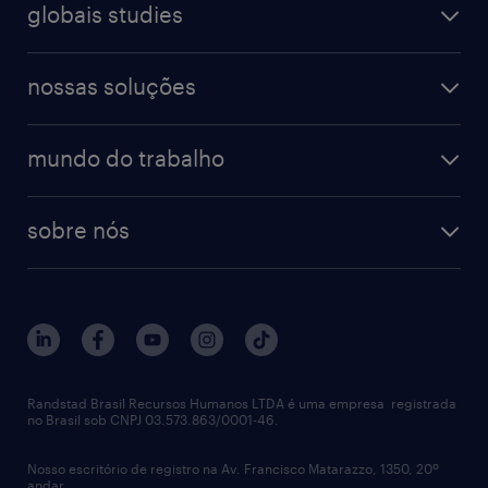
farmacêutico & saúde
globais studies
professional
guia de profissões
recursos humanos
workmonitor
digital
blog de carreiras
finanças & contabilidade
nossas soluções
talent trends
enterprise
diversidade
bancos & seguradoras
operational
estudo de marca empregadora
soluções
contato
tecnologia da informação
mundo do trabalho
recrutamento especializado - professional
workpulse
contato
tecnologia no rh
RPO (Recruitment Process Outsourcing)
sobre nós
aquisição de talentos
recrutamento & gestão do talento temporário
sobre nós
gestão de talentos
outplacement
trabalhe conosco
notícias de rh
digital
imprensa
talent advisory services
políticas corporativas
Randstad Brasil Recursos Humanos LTDA é uma empresa registrada
no Brasil sob CNPJ 03.573.863/0001-46.
diversidade
Nosso escritório de registro na Av. Francisco Matarazzo, 1350, 20º
relatório anual
andar.