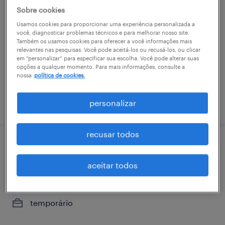
assistente administrativo ii
Sobre cookies
belo horizonte, minas gerais
Usamos cookies para proporcionar uma experiência personalizada a
você, diagnosticar problemas técnicos e para melhorar nosso site.
temporário
Também os usamos cookies para oferecer a você informações mais
relevantes nas pesquisas. Você pode aceitá-los ou recusá-los, ou clicar
em “personalizar” para especificar sua escolha. Você pode alterar suas
opções a qualquer momento. Para mais informações, consulte a
nossa
política de cookies.
vaga postada em 14 maio 2026
personalizar
recusar todos
assistente administrativo de pessoas -
extrema/mg
aceitar todos
km 882 - jardim extrema, minas gerais
temporário