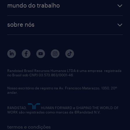
estudo de marca empregadora
soluções
contato
tecnologia da informação
mundo do trabalho
recrutamento especializado - professional
workpulse
contato
tecnologia no rh
RPO (Recruitment Process Outsourcing)
sobre nós
aquisição de talentos
recrutamento & gestão do talento temporário
sobre nós
gestão de talentos
outplacement
trabalhe conosco
notícias de rh
digital
imprensa
talent advisory services
políticas corporativas
Randstad Brasil Recursos Humanos LTDA é uma empresa registrada
no Brasil sob CNPJ 03.573.863/0001-46.
diversidade
Nosso escritório de registro na Av. Francisco Matarazzo, 1350, 20º
relatório anual
andar.
contato
RANDSTAD,
HUMAN FORWARD e SHAPING THE WORLD OF
WORK são registradas como marcas da ©Randstad N.V.
termos e condições