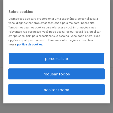
atendente de loja - pessoas com
Sobre cookies
deficiência
Usamos cookies para proporcionar uma experiência personalizada a
você, diagnosticar problemas técnicos e para melhorar nosso site.
são paulo, são paulo
Também os usamos cookies para oferecer a você informações mais
relevantes nas pesquisas. Você pode aceitá-los ou recusá-los, ou clicar
permanente
em “personalizar” para especificar sua escolha. Você pode alterar suas
R$1,501 - R$2,500 por mês
opções a qualquer momento. Para mais informações, consulte a
nossa
política de cookies.
vaga postada em 30 julho 2026
personalizar
recusar todos
analista de atendimento pleno - são paulo
aceitar todos
são paulo, são paulo
temporário