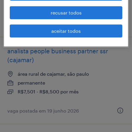
recusar todos
vaga postada em 20 abril 2026
aceitar todos
analista ​people ​business ​partner ssr
(cajamar)
área rural de cajamar, são paulo
permanente
R$7,501 - R$8,500 por mês
vaga postada em 19 junho 2026