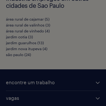
cidades de Sao Paulo
área rural de cajamar
(
5
)
área rural de valinhos
(
3
)
área rural de vinhedo
(
4
)
jardim cotia
(
3
)
jardim guarulhos
(
13
)
jardim nova itupeva
(
4
)
são paulo
(
24
)
encontre um trabalho
todas as vagas
vagas
vagas na randstad