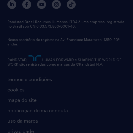
notícias de rh
digital
imprensa
talent advisory services
políticas corporativas
Randstad Brasil Recursos Humanos LTDA é uma empresa registrada
no Brasil sob CNPJ 03.573.863/0001-46.
diversidade
Nosso escritório de registro na Av. Francisco Matarazzo, 1350, 20º
relatório anual
andar.
contato
RANDSTAD,
HUMAN FORWARD e SHAPING THE WORLD OF
WORK são registradas como marcas da ©Randstad N.V.
termos e condições
cookies
mapa do site
notificação de má conduta
uso da marca
privacidade