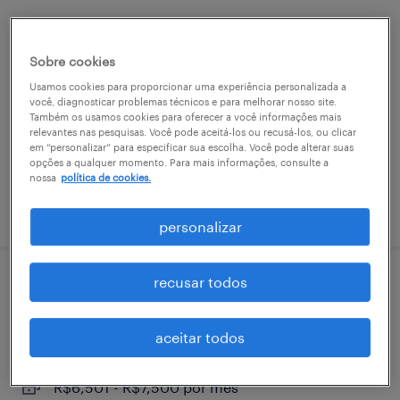
analista ​people ​business ​partner sr
(cotia/sp)
Sobre cookies
Usamos cookies para proporcionar uma experiência personalizada a
jardim cotia, são paulo
você, diagnosticar problemas técnicos e para melhorar nosso site.
Também os usamos cookies para oferecer a você informações mais
permanente
relevantes nas pesquisas. Você pode aceitá-los ou recusá-los, ou clicar
em “personalizar” para especificar sua escolha. Você pode alterar suas
opções a qualquer momento. Para mais informações, consulte a
nossa
política de cookies.
vaga postada em 23 abril 2026
personalizar
recusar todos
analista de eventos sr - são paulo/sp
jardim cotia, são paulo
aceitar todos
permanente
R$6,501 - R$7,500 por mês