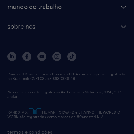
operational
estudo de marca empregadora
soluções
contato
tecnologia da informação
mundo do trabalho
recrutamento especializado - professional
workpulse
contato
tecnologia no rh
RPO (Recruitment Process Outsourcing)
sobre nós
aquisição de talentos
recrutamento & gestão do talento temporário
sobre nós
gestão de talentos
outplacement
trabalhe conosco
notícias de rh
digital
imprensa
talent advisory services
políticas corporativas
Randstad Brasil Recursos Humanos LTDA é uma empresa registrada
no Brasil sob CNPJ 03.573.863/0001-46.
diversidade
Nosso escritório de registro na Av. Francisco Matarazzo, 1350, 20º
relatório anual
andar.
contato
RANDSTAD,
HUMAN FORWARD e SHAPING THE WORLD OF
WORK são registradas como marcas da ©Randstad N.V.
termos e condições