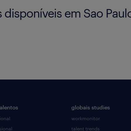
 disponíveis em Sao Paul
talentos
globais studies
ional
workmonitor
sional
talent trends