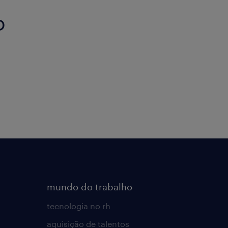
o
mundo do trabalho
tecnologia no rh
aquisição de talentos