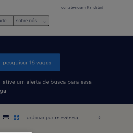
contate-nos
my Randstad
ado
sobre nós
pesquisar 16 vagas
ative um alerta de busca para essa
ga
ordenar por