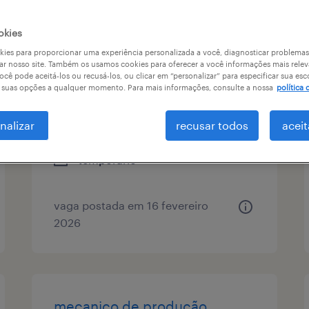
tipo de vaga
remuneração
okies
ies para proporcionar uma experiência personalizada a você, diagnosticar problemas
ar nosso site. Também os usamos cookies para oferecer a você informações mais relev
ocê pode aceitá-los ou recusá-los, ou clicar em “personalizar” para especificar sua esc
mecânico industrial |
r suas opções a qualquer momento. Para mais informações, consulte a nossa
política 
narandiba
nalizar
recusar todos
aceit
narandiba, são paulo
temporário
vaga postada em 16 fevereiro
2026
mecanico de produção