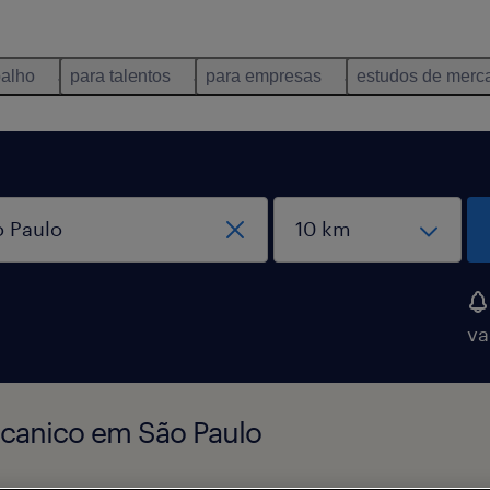
balho
para talentos
para empresas
estudos de merc
va
ecanico em São Paulo