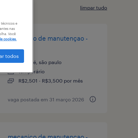
limpar tudo
 técnicos e
antes nas
olha. Você
mecanico de manutençao -
de cookies.
sumare
ar todos
sumaré, são paulo
temporário
R$2,501 - R$3,500 por mês
vaga postada em 31 março 2026
mecanico de manutençao -