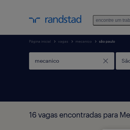
encontre um tra
Página inicial
vagas
mecanico
são paulo
16 vagas encontradas para M