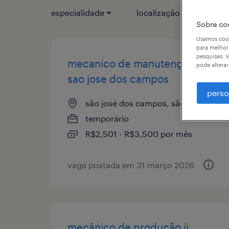
especialidade
localização
1
Sobre co
Usamos cook
para melhor
pesquisas. V
mecanico de manutençao -
pode altera
sao jose dos campos
perso
são josé dos campos, são paulo
temporário
R$2,501 - R$3,500 por mês
vaga postada em 31 março 2026
mecânico de produção ii