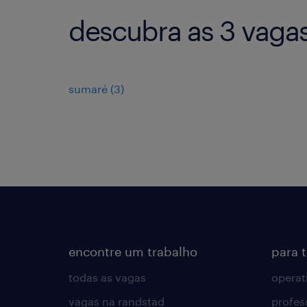
descubra as 3 vagas
sumaré
(
3
)
encontre um trabalho
para 
todas as vagas
operat
vagas na randstad
profes