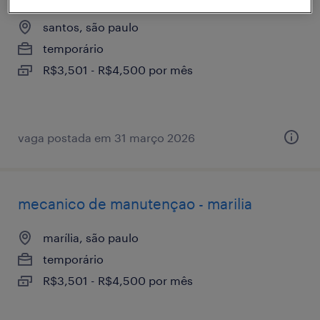
santos, são paulo
temporário
R$3,501 - R$4,500 por mês
vaga postada em 31 março 2026
mecanico de manutençao - marilia
marília, são paulo
temporário
R$3,501 - R$4,500 por mês