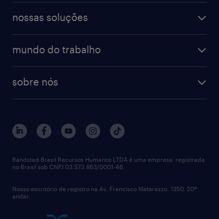
workmonitor
digital
blog de carreiras
finanças & contabilidade
nossas soluções
talent trends
enterprise
diversidade
bancos & seguradoras
operational
estudo de marca empregadora
soluções
contato
tecnologia da informação
mundo do trabalho
recrutamento especializado - professional
workpulse
contato
tecnologia no rh
RPO (Recruitment Process Outsourcing)
sobre nós
aquisição de talentos
recrutamento & gestão do talento temporário
sobre nós
gestão de talentos
outplacement
trabalhe conosco
notícias de rh
digital
imprensa
talent advisory services
políticas corporativas
Randstad Brasil Recursos Humanos LTDA é uma empresa registrada
no Brasil sob CNPJ 03.573.863/0001-46.
diversidade
Nosso escritório de registro na Av. Francisco Matarazzo, 1350, 20º
relatório anual
andar.
contato