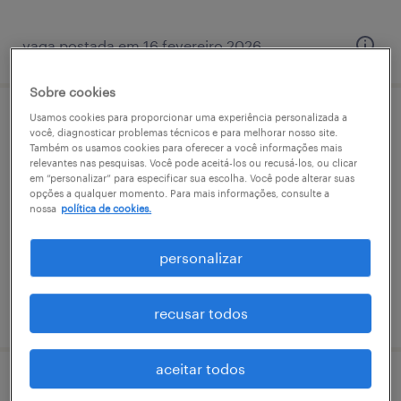
vaga postada em 16 fevereiro 2026
Sobre cookies
Usamos cookies para proporcionar uma experiência personalizada a
mecanico de manutençao - sumare
você, diagnosticar problemas técnicos e para melhorar nosso site.
Também os usamos cookies para oferecer a você informações mais
relevantes nas pesquisas. Você pode aceitá-los ou recusá-los, ou clicar
sumaré, são paulo
em “personalizar” para especificar sua escolha. Você pode alterar suas
opções a qualquer momento. Para mais informações, consulte a
temporário
nossa
política de cookies.
R$2,501 - R$3,500 por mês
personalizar
vaga postada em 31 março 2026
recusar todos
aceitar todos
mecanico de manutençao - santos