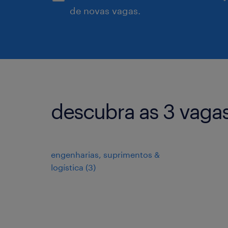
de novas vagas.
descubra as 3 vagas
engenharias, suprimentos &
logística
(
3
)