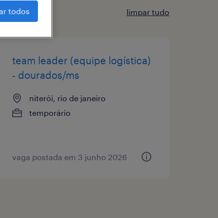
ar todos
limpar tudo
team leader (equipe logística)
- dourados/ms
niterói, rio de janeiro
temporário
vaga postada em 3 junho 2026