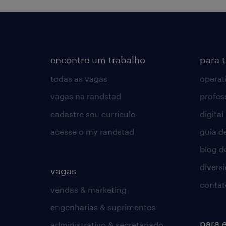
encontre um trabalho
para 
todas as vagas
operat
vagas na randstad
profes
cadastre seu currículo
digital
acesse o my randstad
guia d
blog d
divers
vagas
contat
vendas & marketing
engenharias & suprimentos
para 
administrativo & secretariado