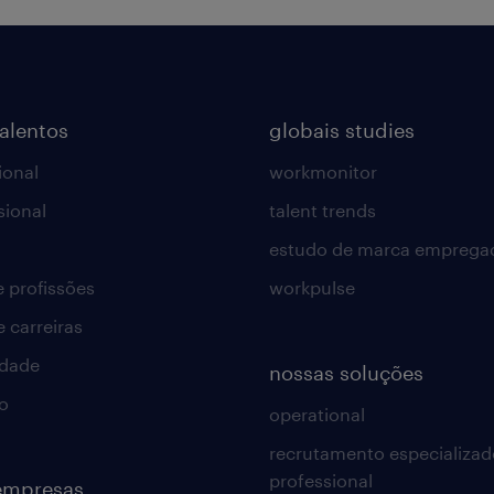
talentos
globais studies
ional
workmonitor
sional
talent trends
estudo de marca emprega
e profissões
workpulse
e carreiras
idade
nossas soluções
o
operational
recrutamento especializad
professional
empresas