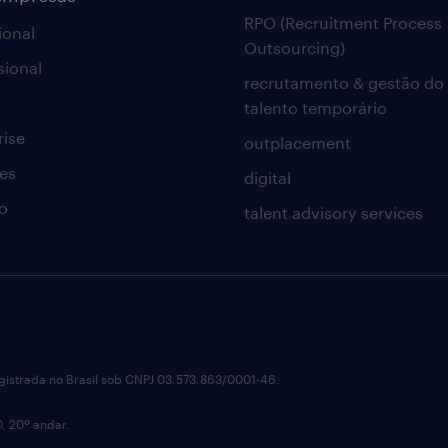
RPO (Recruitment Process
ional
Outsourcing)
sional
recrutamento & gestão do
talento temporário
rise
outplacement
es
digital
o
talent advisory services
istrada no Brasil sob CNPJ 03.573.863/0001-46.
0, 20º andar.