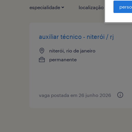
perso
especialidade
localização
1
auxiliar técnico - niterói / rj
niterói, rio de janeiro
permanente
vaga postada em 26 junho 2026