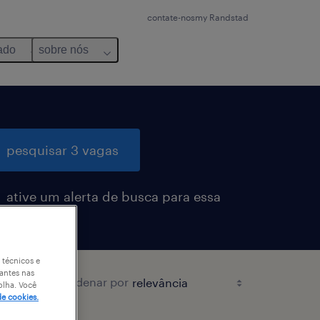
contate-nos
my Randstad
ado
sobre nós
pesquisar 3 vagas
ative um alerta de busca para essa
ga
 técnicos e
antes nas
ordenar por
olha. Você
de cookies.