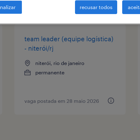
nalizar
recusar todos
aceit
tipo de vaga
remuneração
team leader (equipe logística)
- niterói/rj
niterói, rio de janeiro
permanente
vaga postada em 28 maio 2026