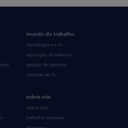
mundo do trabalho
tecnologia no rh
aquisição de talentos
dora
gestão de talentos
notícias de rh
sobre nós
sobre nós
o -
trabalhe conosco
imprensa