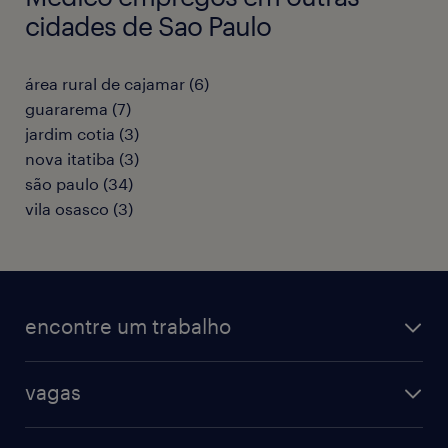
cidades de Sao Paulo
área rural de cajamar
(
6
)
guararema
(
7
)
jardim cotia
(
3
)
nova itatiba
(
3
)
são paulo
(
34
)
vila osasco
(
3
)
encontre um trabalho
todas as vagas
vagas
vagas na randstad
vendas & marketing
cadastre seu currículo