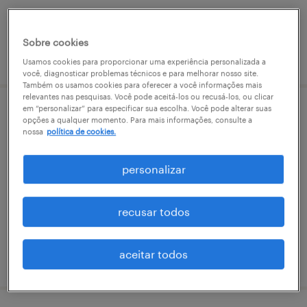
Sobre cookies
vaga postada em 5 agosto 2026
Usamos cookies para proporcionar uma experiência personalizada a
você, diagnosticar problemas técnicos e para melhorar nosso site.
Também os usamos cookies para oferecer a você informações mais
relevantes nas pesquisas. Você pode aceitá-los ou recusá-los, ou clicar
em “personalizar” para especificar sua escolha. Você pode alterar suas
auxiliar de produção (ikc) - guarulhos - sp
opções a qualquer momento. Para mais informações, consulte a
nossa
política de cookies.
jardim guarulhos, são paulo
personalizar
temporário
recusar todos
aceitar todos
vaga postada em 28 julho 2026