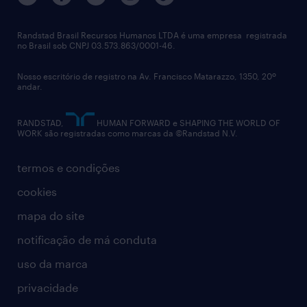
imprensa
talent advisory services
políticas corporativas
Randstad Brasil Recursos Humanos LTDA é uma empresa registrada
no Brasil sob CNPJ 03.573.863/0001-46.
diversidade
Nosso escritório de registro na Av. Francisco Matarazzo, 1350, 20º
relatório anual
andar.
contato
RANDSTAD,
HUMAN FORWARD e SHAPING THE WORLD OF
WORK são registradas como marcas da ©Randstad N.V.
termos e condições
cookies
mapa do site
notificação de má conduta
uso da marca
privacidade