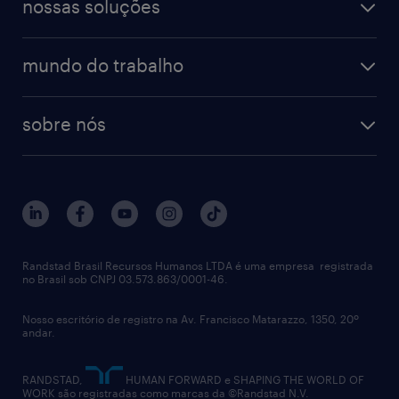
finanças & contabilidade
nossas soluções
talent trends
enterprise
diversidade
bancos & seguradoras
operational
estudo de marca empregadora
soluções
contato
tecnologia da informação
mundo do trabalho
recrutamento especializado - professional
workpulse
contato
tecnologia no rh
RPO (Recruitment Process Outsourcing)
sobre nós
aquisição de talentos
recrutamento & gestão do talento temporário
sobre nós
gestão de talentos
outplacement
trabalhe conosco
notícias de rh
digital
imprensa
talent advisory services
políticas corporativas
Randstad Brasil Recursos Humanos LTDA é uma empresa registrada
no Brasil sob CNPJ 03.573.863/0001-46.
diversidade
Nosso escritório de registro na Av. Francisco Matarazzo, 1350, 20º
relatório anual
andar.
contato
RANDSTAD,
HUMAN FORWARD e SHAPING THE WORLD OF
WORK são registradas como marcas da ©Randstad N.V.