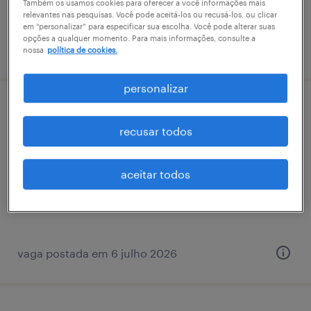
Também os usamos cookies para oferecer a você informações mais
relevantes nas pesquisas. Você pode aceitá-los ou recusá-los, ou clicar
em “personalizar” para especificar sua escolha. Você pode alterar suas
opções a qualquer momento. Para mais informações, consulte a
vaga postada em 10 junho 2026
nossa
política de cookies.
personalizar
supervisor de pricing
recusar todos
vila jandira, são paulo
permanente
aceitar todos
vaga postada em 6 julho 2026