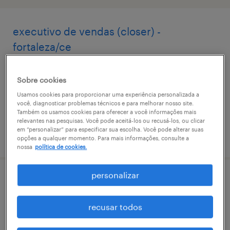
executivo de vendas (closer) -
fortaleza/ce
centro, ceará
Sobre cookies
permanente
Usamos cookies para proporcionar uma experiência personalizada a
você, diagnosticar problemas técnicos e para melhorar nosso site.
Também os usamos cookies para oferecer a você informações mais
relevantes nas pesquisas. Você pode aceitá-los ou recusá-los, ou clicar
em “personalizar” para especificar sua escolha. Você pode alterar suas
vaga postada em 18 maio 2026
opções a qualquer momento. Para mais informações, consulte a
nossa
política de cookies.
personalizar
assistente de qualidade - vitória - es
recusar todos
centro, espírito santo
permanente