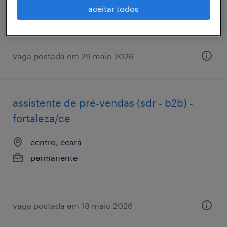
R$2,501 - R$3,500 por mês
aceitar todos
vaga postada em 29 maio 2026
assistente de pré-vendas (sdr - b2b) -
fortaleza/ce
centro, ceará
permanente
vaga postada em 18 maio 2026