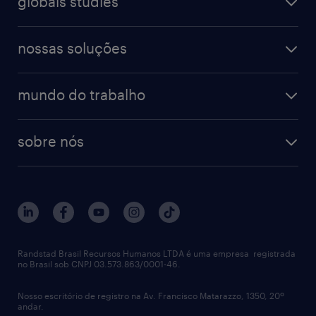
globais studies
professional
guia de profissões
recursos humanos
workmonitor
digital
blog de carreiras
finanças & contabilidade
nossas soluções
talent trends
enterprise
diversidade
bancos & seguradoras
operational
estudo de marca empregadora
soluções
contato
tecnologia da informação
mundo do trabalho
recrutamento especializado - professional
workpulse
contato
tecnologia no rh
RPO (Recruitment Process Outsourcing)
sobre nós
aquisição de talentos
recrutamento & gestão do talento temporário
sobre nós
gestão de talentos
outplacement
trabalhe conosco
notícias de rh
digital
imprensa
talent advisory services
políticas corporativas
Randstad Brasil Recursos Humanos LTDA é uma empresa registrada
no Brasil sob CNPJ 03.573.863/0001-46.
diversidade
Nosso escritório de registro na Av. Francisco Matarazzo, 1350, 20º
relatório anual
andar.