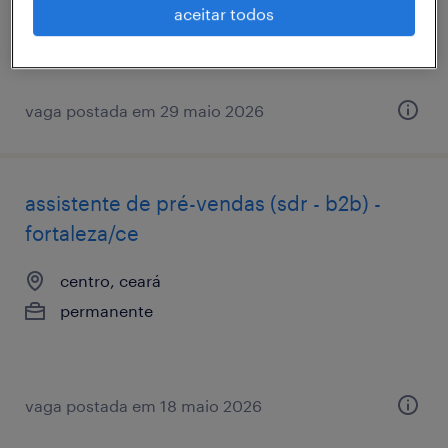
aceitar todos
R$2,501 - R$3,500 por mês
vaga postada em 29 maio 2026
assistente de pré-vendas (sdr - b2b) -
fortaleza/ce
centro, ceará
permanente
vaga postada em 18 maio 2026