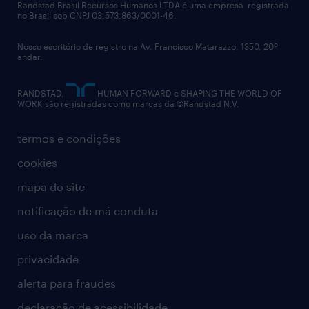
políticas corporativas
Randstad Brasil Recursos Humanos LTDA é uma empresa registrada
no Brasil sob CNPJ 03.573.863/0001-46.
diversidade
Nosso escritório de registro na Av. Francisco Matarazzo, 1350, 20º
relatório anual
andar.
contato
RANDSTAD,
HUMAN FORWARD e SHAPING THE WORLD OF
WORK são registradas como marcas da ©Randstad N.V.
termos e condições
cookies
mapa do site
notificação de má conduta
uso da marca
privacidade
alerta para fraudes
declaração de acessibilidade