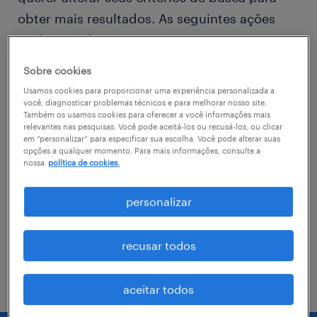
obter mais resultados. As seguintes ações
podem ajudar
Sobre cookies
Consider removing some of the filters
Usamos cookies para proporcionar uma experiência personalizada a
you have applied.
você, diagnosticar problemas técnicos e para melhorar nosso site.
Também os usamos cookies para oferecer a você informações mais
relevantes nas pesquisas. Você pode aceitá-los ou recusá-los, ou clicar
Você não encontrou a vaga no local em
em “personalizar” para especificar sua escolha. Você pode alterar suas
que procurava? Considere expandir o
opções a qualquer momento. Para mais informações, consulte a
nossa
política de cookies.
range de alcance para obter mais
resultados.
personalizar
Troque o nome da vaga, as palavras-
chave relacionadas. Verifique se você
recusar todos
digitou tudo certinho.
aceitar todos