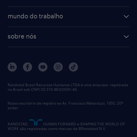
talent trends
enterprise
diversidade
bancos & seguradoras
operational
estudo de marca empregadora
soluções
contato
tecnologia da informação
mundo do trabalho
recrutamento especializado - professional
workpulse
contato
tecnologia no rh
RPO (Recruitment Process Outsourcing)
sobre nós
aquisição de talentos
recrutamento & gestão do talento temporário
sobre nós
gestão de talentos
outplacement
trabalhe conosco
notícias de rh
digital
imprensa
talent advisory services
políticas corporativas
Randstad Brasil Recursos Humanos LTDA é uma empresa registrada
no Brasil sob CNPJ 03.573.863/0001-46.
diversidade
Nosso escritório de registro na Av. Francisco Matarazzo, 1350, 20º
relatório anual
andar.
contato
RANDSTAD,
HUMAN FORWARD e SHAPING THE WORLD OF
WORK são registradas como marcas da ©Randstad N.V.