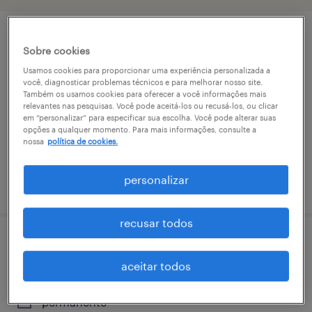
vendedor externo - cuiabá/mt
Sobre cookies
Usamos cookies para proporcionar uma experiência personalizada a
área rural de sinop, mato grosso
você, diagnosticar problemas técnicos e para melhorar nosso site.
Também os usamos cookies para oferecer a você informações mais
permanente
relevantes nas pesquisas. Você pode aceitá-los ou recusá-los, ou clicar
em “personalizar” para especificar sua escolha. Você pode alterar suas
opções a qualquer momento. Para mais informações, consulte a
nossa
política de cookies.
personalizar
vaga postada em 8 junho 2026
recusar todos
auxiliares de operações - sinop//mt
aceitar todos
área rural de sinop, mato grosso
permanente