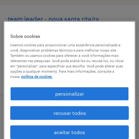
team leader - nova santa rita/rs
nova santa rita, rio grande do sul
Sobre cookies
permanente
Usamos cookies para proporcionar uma experiência personalizada a
você, diagnosticar problemas técnicos e para melhorar nosso site.
Também os usamos cookies para oferecer a você informações mais
relevantes nas pesquisas. Você pode aceitá-los ou recusá-los, ou clicar
em “personalizar” para especificar sua escolha. Você pode alterar suas
opções a qualquer momento. Para mais informações, consulte a
nossa
política de cookies.
vaga postada em 8 maio 2026
personalizar
team leader - nova santa rita/rs
recusar todos
nova santa rita, rio grande do sul
aceitar todos
permanente