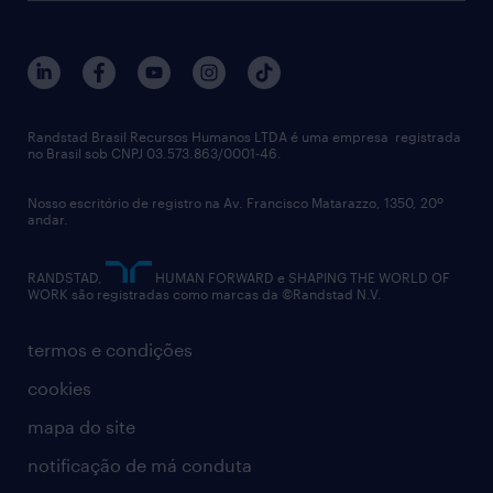
sobre nós
gestão de talentos
outplacement
trabalhe conosco
notícias de rh
digital
imprensa
talent advisory services
políticas corporativas
Randstad Brasil Recursos Humanos LTDA é uma empresa registrada
no Brasil sob CNPJ 03.573.863/0001-46.
diversidade
Nosso escritório de registro na Av. Francisco Matarazzo, 1350, 20º
relatório anual
andar.
contato
RANDSTAD,
HUMAN FORWARD e SHAPING THE WORLD OF
WORK são registradas como marcas da ©Randstad N.V.
termos e condições
cookies
mapa do site
notificação de má conduta