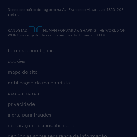
Nosso escritório de registro na Av. Francisco Matarazzo, 1350, 20º
relatório anual
andar.
contato
RANDSTAD,
HUMAN FORWARD e SHAPING THE WORLD OF
WORK são registradas como marcas da ©Randstad N.V.
termos e condições
cookies
mapa do site
notificação de má conduta
uso da marca
privacidade
alerta para fraudes
declaração de acessibilidade
denúncias sobre segurança da informação