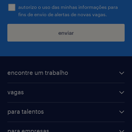
autorizo o uso das minhas informações para
fins de envio de alertas de novas vagas.
enviar
encontre um trabalho
todas as vagas
vagas
vagas na randstad
vendas & marketing
cadastre seu currículo
para talentos
engenharias & suprimentos
acesse o my randstad
operational
administrativo & secretariado
para empresas