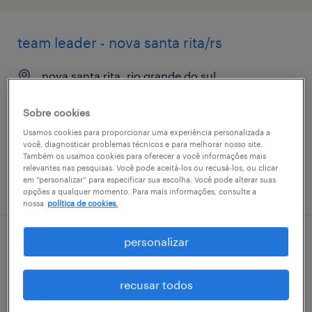
team leader - nova santa rita/rs
nova santa rita, rio grande do sul
permanente
Sobre cookies
Usamos cookies para proporcionar uma experiência personalizada a
você, diagnosticar problemas técnicos e para melhorar nosso site.
Também os usamos cookies para oferecer a você informações mais
relevantes nas pesquisas. Você pode aceitá-los ou recusá-los, ou clicar
em “personalizar” para especificar sua escolha. Você pode alterar suas
vaga postada em 8 maio 2026
opções a qualquer momento. Para mais informações, consulte a
nossa
política de cookies.
personalizar
auxiliar de operações logísticas -
17/02/2026
recusar todos
nova santa rita, rio grande do sul