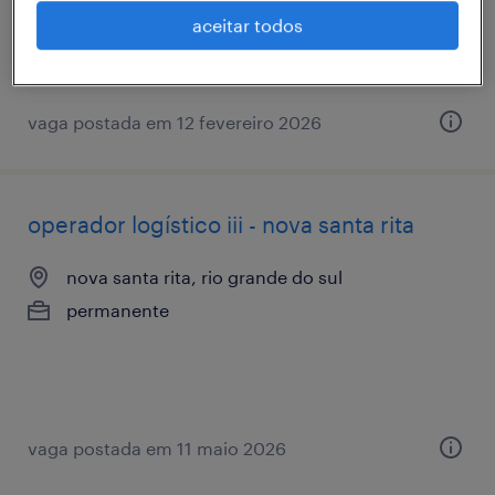
temporário
aceitar todos
R$1,501 - R$2,500 por mês
vaga postada em 12 fevereiro 2026
operador logístico iii - nova santa rita
nova santa rita, rio grande do sul
permanente
vaga postada em 11 maio 2026