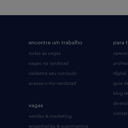
encontre um trabalho
para 
todas as vagas
operat
vagas na randstad
profes
cadastre seu currículo
digital
acesse o my randstad
guia d
blog d
divers
vagas
contat
vendas & marketing
engenharias & suprimentos