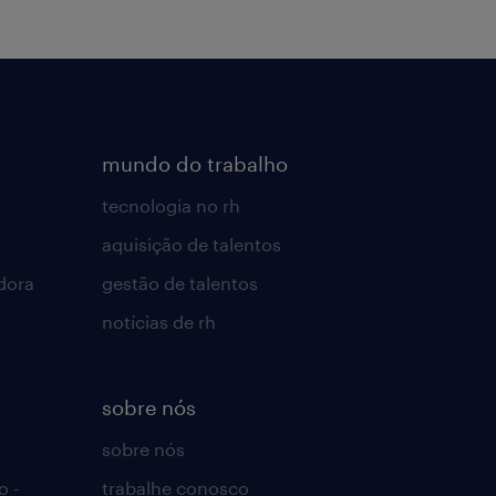
mundo do trabalho
tecnologia no rh
aquisição de talentos
dora
gestão de talentos
notícias de rh
sobre nós
sobre nós
o -
trabalhe conosco