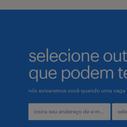
selecione ou
que podem te
nós avisaremos você quando uma vaga p
enviar