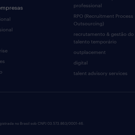
professional
empresas
RPO (Recruitment Process
ional
Outsourcing)
sional
recrutamento & gestão do
talento temporário
rise
outplacement
es
digital
o
talent advisory services
istrada no Brasil sob CNPJ 03.573.863/0001-46.