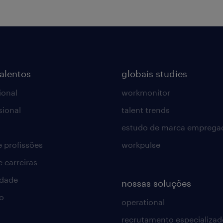
talentos
globais studies
ional
workmonitor
sional
talent trends
estudo de marca emprega
e profissões
workpulse
e carreiras
idade
nossas soluções
o
operational
recrutamento especializad