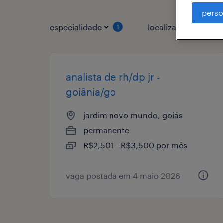
perso
especialidade
localização
1
1
analista de rh/dp jr -
goiânia/go
jardim novo mundo, goiás
permanente
R$2,501 - R$3,500 por mês
vaga postada em 4 maio 2026