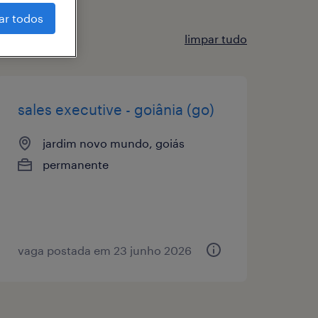
ar todos
limpar tudo
sales executive - goiânia (go)
jardim novo mundo, goiás
permanente
vaga postada em 23 junho 2026