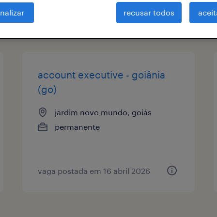
nalizar
recusar todos
aceit
tipo de vaga
remuneração
account executive - goiânia
(go)
jardim novo mundo, goiás
permanente
vaga postada em 16 abril 2026