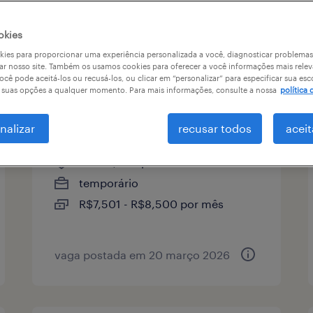
okies
tipo de vaga
remuneração
ies para proporcionar uma experiência personalizada a você, diagnosticar problemas
ar nosso site. Também os usamos cookies para oferecer a você informações mais relev
ocê pode aceitá-los ou recusá-los, ou clicar em “personalizar” para especificar sua esc
r suas opções a qualquer momento. Para mais informações, consulte a nossa
política 
executivo comercial
(barretos/franca)
nalizar
recusar todos
aceit
franca, são paulo
temporário
R$7,501 - R$8,500 por mês
vaga postada em 20 março 2026