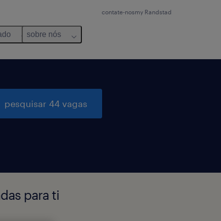
contate-nos
my Randstad
ado
sobre nós
pesquisar 44 vagas
as para ti