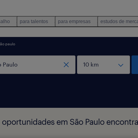
balho
para talentos
para empresas
estudos de merc
são paulo
o oportunidades em São Paulo encontrad