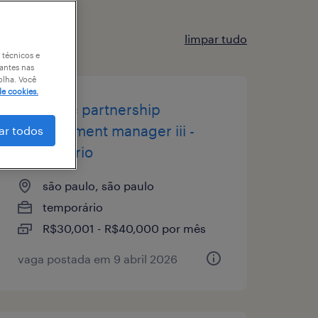
limpar tudo
 técnicos e
antes nas
olha. Você
de cookies.
strategic partnership
development manager iii -
ar todos
temporário
são paulo, são paulo
temporário
R$30,001 - R$40,000 por mês
vaga postada em 9 abril 2026