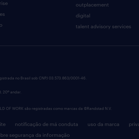
rise
outplacement
es
digital
o
talent advisory services
istrada no Brasil sob CNPJ 03.573.863/0001-46.
0, 20º andar.
OF WORK são registradas como marcas da ©Randstad N.V.
ite
notificação de má conduta
uso da marca
priv
bre segurança da informação