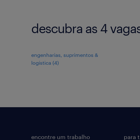
descubra as 4 vagas
engenharias, suprimentos &
logística
(
4
)
encontre um trabalho
para 