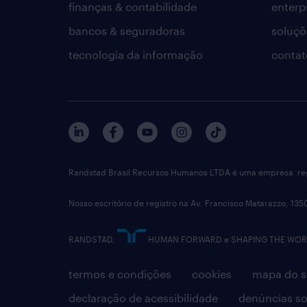
finanças & contabilidade
enterp
bancos & seguradoras
soluçõ
tecnologia da informação
contat
Randstad Brasil Recursos Humanos LTDA é uma empresa reg
Nosso escritório de registro na Av. Francisco Matarazzo, 135
RANDSTAD,
HUMAN FORWARD e SHAPING THE WORLD 
termos e condições
cookies
mapa do s
declaração de acessibilidade
denúncias so