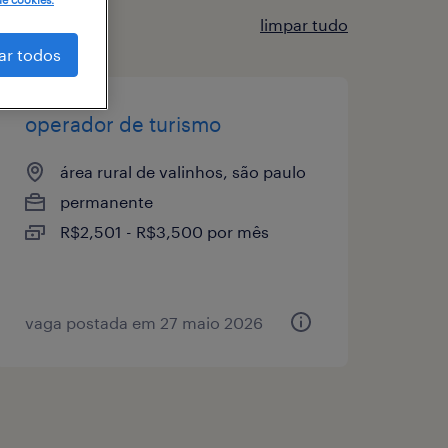
limpar tudo
ar todos
operador de turismo
área rural de valinhos, são paulo
permanente
R$2,501 - R$3,500 por mês
vaga postada em 27 maio 2026