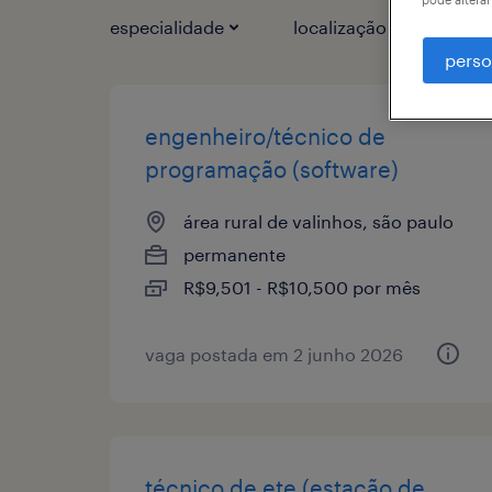
especialidade
localização
1
perso
engenheiro/técnico de
programação (software)
área rural de valinhos, são paulo
permanente
R$9,501 - R$10,500 por mês
vaga postada em 2 junho 2026
técnico de ete (estação de