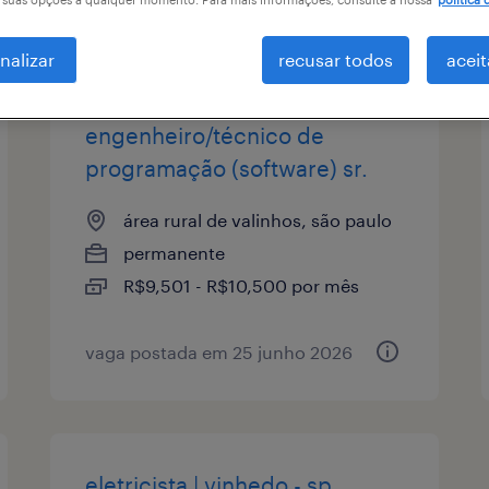
tipo de vaga
remuneração
1
nalizar
recusar todos
aceit
engenheiro/técnico de
programação (software) sr.
área rural de valinhos, são paulo
permanente
R$9,501 - R$10,500 por mês
vaga postada em 25 junho 2026
eletricista | vinhedo - sp