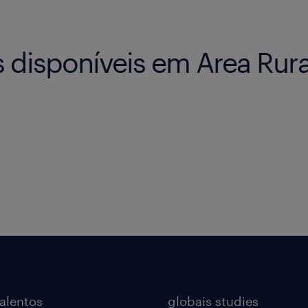
 disponíveis em Area Rura
talentos
globais studies