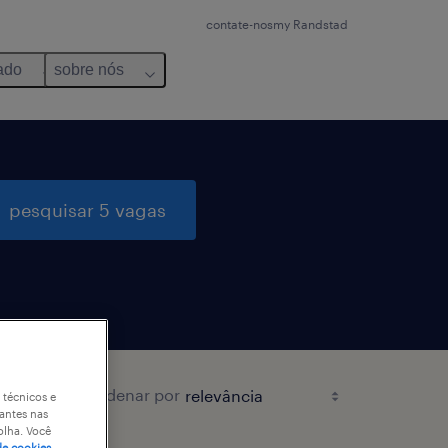
contate-nos
my Randstad
ado
sobre nós
pesquisar 5 vagas
ordenar por
 técnicos e
antes nas
olha. Você
de cookies.