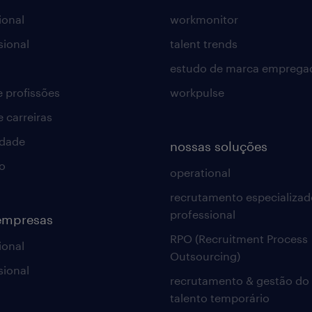
ional
workmonitor
sional
talent trends
estudo de marca emprega
e profissões
workpulse
e carreiras
idade
nossas soluções
o
operational
recrutamento especializad
professional
empresas
RPO (Recruitment Process
ional
Outsourcing)
sional
recrutamento & gestão do
talento temporário