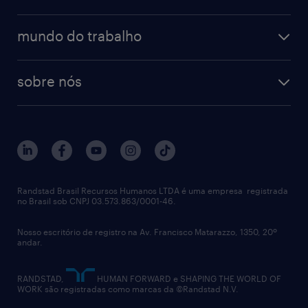
talent trends
enterprise
diversidade
bancos & seguradoras
operational
estudo de marca empregadora
soluções
contato
tecnologia da informação
mundo do trabalho
recrutamento especializado - professional
workpulse
contato
tecnologia no rh
RPO (Recruitment Process Outsourcing)
sobre nós
aquisição de talentos
recrutamento & gestão do talento temporário
sobre nós
gestão de talentos
outplacement
trabalhe conosco
notícias de rh
digital
imprensa
talent advisory services
políticas corporativas
Randstad Brasil Recursos Humanos LTDA é uma empresa registrada
no Brasil sob CNPJ 03.573.863/0001-46.
diversidade
Nosso escritório de registro na Av. Francisco Matarazzo, 1350, 20º
relatório anual
andar.
contato
RANDSTAD,
HUMAN FORWARD e SHAPING THE WORLD OF
WORK são registradas como marcas da ©Randstad N.V.