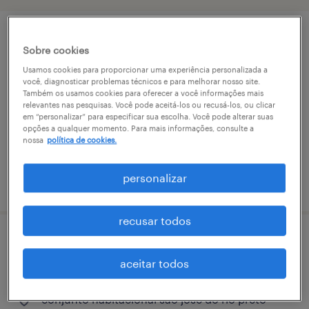
operador logístico ii - são jose do rio
Sobre cookies
preto
Usamos cookies para proporcionar uma experiência personalizada a
você, diagnosticar problemas técnicos e para melhorar nosso site.
Também os usamos cookies para oferecer a você informações mais
conjunto habitacional são josé do rio preto
relevantes nas pesquisas. Você pode aceitá-los ou recusá-los, ou clicar
11+12, são paulo
em “personalizar” para especificar sua escolha. Você pode alterar suas
opções a qualquer momento. Para mais informações, consulte a
permanente
nossa
política de cookies.
personalizar
vaga postada em 18 fevereiro 2026
recusar todos
motorista entregador - são josé do rio
aceitar todos
preto (sp)
conjunto habitacional são josé do rio preto