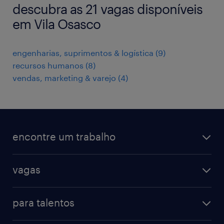
descubra as 21 vagas disponíveis
em Vila Osasco
engenharias, suprimentos & logística
(
9
)
recursos humanos
(
8
)
vendas, marketing & varejo
(
4
)
encontre um trabalho
todas as vagas
vagas
vagas na randstad
vendas & marketing
cadastre seu currículo
para talentos
engenharias & suprimentos
acesse o my randstad