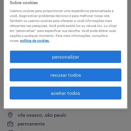
Sobre cookies
analista de autopartes - vp&a
Usamos cookies para proporcionar uma experiência personalizada a
você, diagnosticar problemas técnicos e para melhorar nosso site.
vila osasco, são paulo
Também os usamos cookies para oferecer a você informações mais
relevantes nas pesquisas. Você pode aceitá-los ou recusá-los, ou clicar
permanente
em “personalizar” para especificar sua escolha. Você pode alterar suas
opções a qualquer momento. Para mais informações, consulte a
R$9,501 - R$10,500 por mês
nossa
política de cookies.
personalizar
vaga postada em 16 abril 2026
recusar todos
analista sr. supplier management - osasco
aceitar todos
(melicidade) /sp
vila osasco, são paulo
permanente