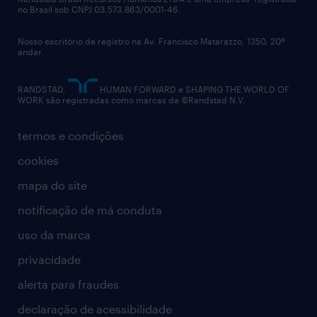
no Brasil sob CNPJ 03.573.863/0001-46.
diversidade
Nosso escritório de registro na Av. Francisco Matarazzo, 1350, 20º
relatório anual
andar.
contato
RANDSTAD,
HUMAN FORWARD e SHAPING THE WORLD OF
WORK são registradas como marcas da ©Randstad N.V.
termos e condições
cookies
mapa do site
notificação de má conduta
uso da marca
privacidade
alerta para fraudes
declaração de acessibilidade