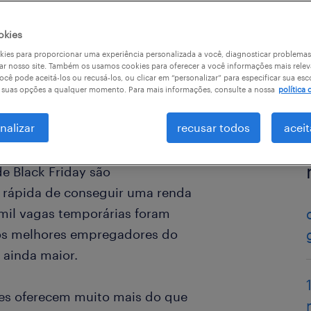
okies
ies para proporcionar uma experiência personalizada a você, diagnosticar problemas
ar nosso site. Também os usamos cookies para oferecer a você informações mais relev
ocê pode aceitá-los ou recusá-los, ou clicar em “personalizar” para especificar sua esc
r suas opções a qualquer momento. Para mais informações, consulte a nossa
política 
nalizar
recusar todos
aceit
de Black Friday são
 rápida de conseguir uma renda
 mil vagas temporárias foram
nos melhores empregadores do
r ainda maior.
es oferecem muito mais do que