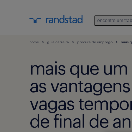
encontre um tra
home
guia carreira
procura de emprego
mais q
mais que um 
as vantagens
vagas tempor
de final de a