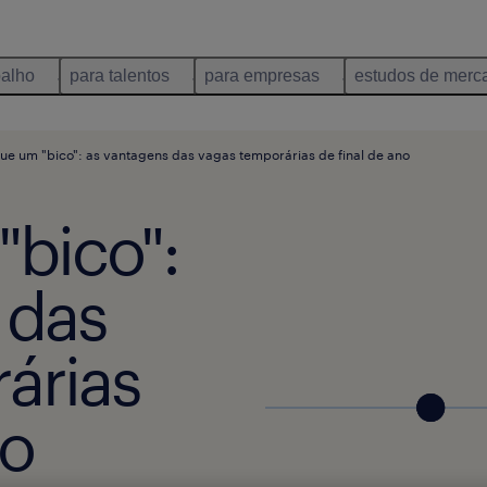
balho
para talentos
para empresas
estudos de merc
ue um "bico": as vantagens das vagas temporárias de final de ano
"bico":
 das
árias
no