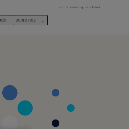
contate-nos
my Randstad
ado
sobre nós