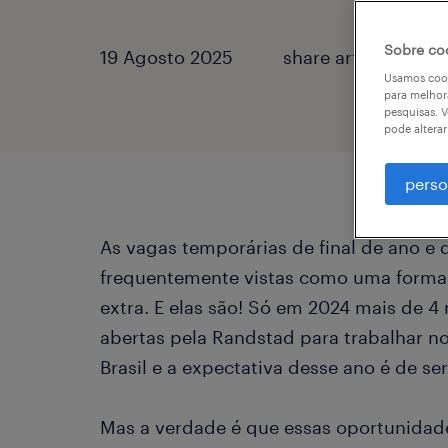
Sobre co
19 Agosto 2025
share article:
Usamos cook
para melhor
pesquisas. V
pode altera
perso
As vagas temporárias de final de ano e 
frequentemente vistas como uma forma
extra. E elas são! Só em 2024 mais de 4
abertas pela Randstad para trabalhar 
Brasil e a expectativa desse ano é de se
Mas a verdade é que essas oportunidad