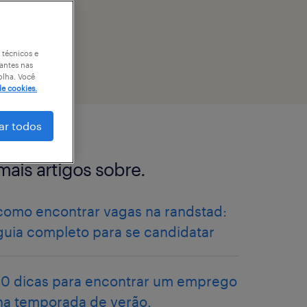
 técnicos e
antes nas
olha. Você
de cookies.
ar todos
mais artigos sobre.
como encontrar vagas na randstad:
guia completo para se candidatar
10 dicas para encontrar um emprego
na temporada de verão.