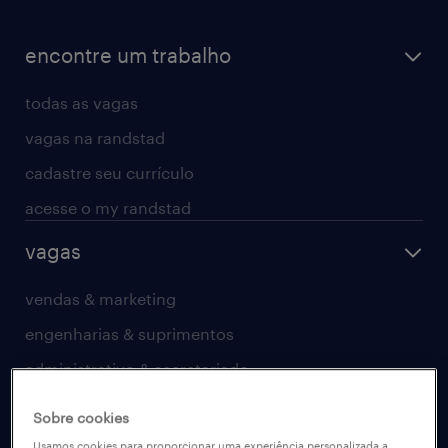
encontre um trabalho
todas as vagas
vagas na randstad
cadastre seu currículo
acesse o my randstad
vagas
vendas & marketing
engenharias & suprimentos
administrativo & secretariado
contact center
Sobre cookies
farmacêutico & saúde
Usamos cookies para proporcionar uma experiência personalizada a