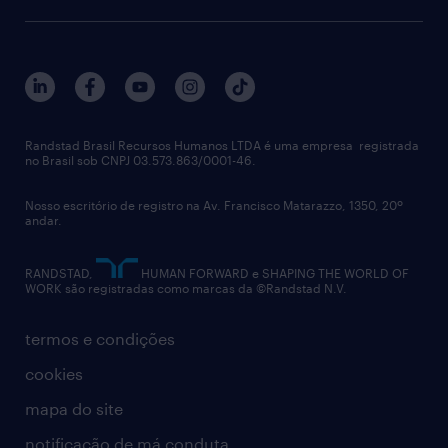
aquisição de talentos
recrutamento & gestão do talento temporário
sobre nós
gestão de talentos
outplacement
trabalhe conosco
notícias de rh
digital
imprensa
talent advisory services
políticas corporativas
Randstad Brasil Recursos Humanos LTDA é uma empresa registrada
no Brasil sob CNPJ 03.573.863/0001-46.
diversidade
Nosso escritório de registro na Av. Francisco Matarazzo, 1350, 20º
relatório anual
andar.
contato
RANDSTAD,
HUMAN FORWARD e SHAPING THE WORLD OF
WORK são registradas como marcas da ©Randstad N.V.
termos e condições
cookies
mapa do site
notificação de má conduta