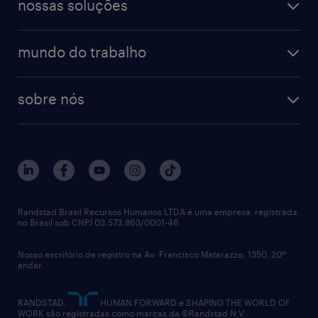
finanças & contabilidade
nossas soluções
talent trends
enterprise
diversidade
bancos & seguradoras
operational
estudo de marca empregadora
soluções
contato
tecnologia da informação
mundo do trabalho
recrutamento especializado - professional
workpulse
contato
tecnologia no rh
RPO (Recruitment Process Outsourcing)
sobre nós
aquisição de talentos
recrutamento & gestão do talento temporário
sobre nós
gestão de talentos
outplacement
trabalhe conosco
notícias de rh
digital
imprensa
talent advisory services
políticas corporativas
Randstad Brasil Recursos Humanos LTDA é uma empresa registrada
no Brasil sob CNPJ 03.573.863/0001-46.
diversidade
Nosso escritório de registro na Av. Francisco Matarazzo, 1350, 20º
relatório anual
andar.
contato
RANDSTAD,
HUMAN FORWARD e SHAPING THE WORLD OF
WORK são registradas como marcas da ©Randstad N.V.