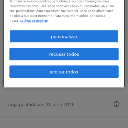
Também os usamos cookies para oferecer a você informações mais
relevantes nas pesquisas. Você pode aceitá-los ou recusá-los, ou clicar
em “personalizar” para especificar sua escolha. Você pode alterar suas
opções a qualquer momento. Para mais informações, consulte a
vaga postada em 3 julho 2026
nossa
política de cookies.
personalizar
analista ​people ​business ​partner ssr
recusar todos
(taboão da serra/sp)
parque industrial taboão da serra, são paulo
aceitar todos
permanente
vaga postada em 21 julho 2026