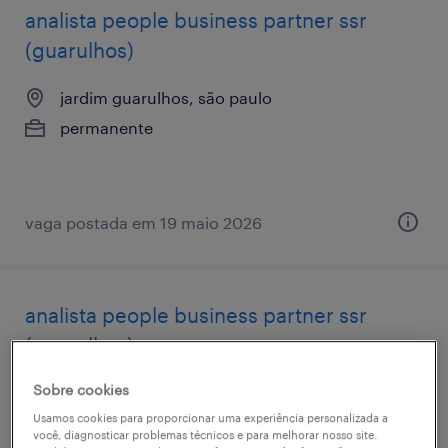
analista ​people ​business ​partner ssr
(guarulhos)
jardim guarulhos, são paulo
permanente
vaga postada em 19 maio 2026
analista ​people ​business ​partner ssr
(guarulhos)
Sobre cookies
jardim guarulhos, são paulo
Usamos cookies para proporcionar uma experiência personalizada a
permanente
você, diagnosticar problemas técnicos e para melhorar nosso site.