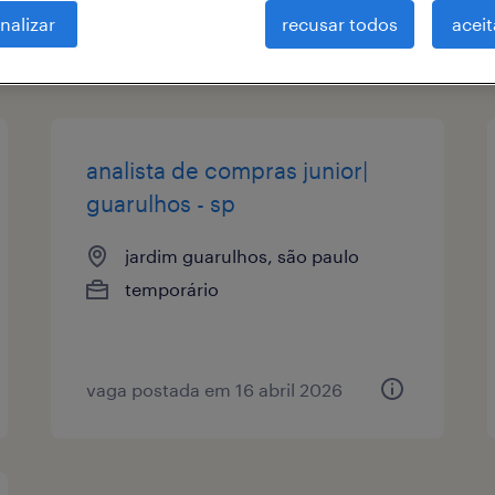
nalizar
recusar todos
aceit
tipo de vaga
remuneração
analista de compras junior|
guarulhos - sp
jardim guarulhos, são paulo
temporário
vaga postada em 16 abril 2026