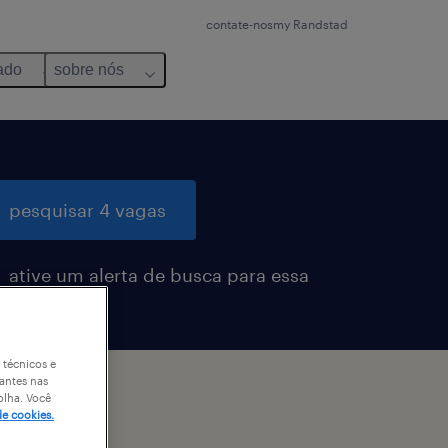
contate-nos
my Randstad
ado
sobre nós
pesquisar 4 vagas
ative um alerta de busca para essa
ga
 técnicos e
antes nas
ados
olha. Você
de cookies.