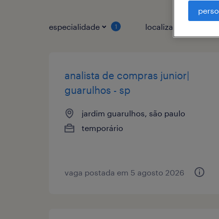
perso
especialidade
localização
1
1
analista de compras junior|
guarulhos - sp
jardim guarulhos, são paulo
temporário
vaga postada em 5 agosto 2026