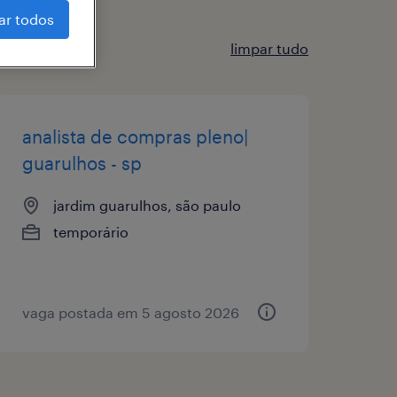
ar todos
limpar tudo
analista de compras pleno|
guarulhos - sp
jardim guarulhos, são paulo
temporário
vaga postada em 5 agosto 2026