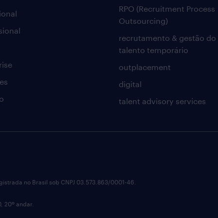
RPO (Recruitment Process
ional
Outsourcing)
sional
recrutamento & gestão do
talento temporário
rise
outplacement
es
digital
o
talent advisory services
istrada no Brasil sob CNPJ 03.573.863/0001-46.
0, 20º andar.