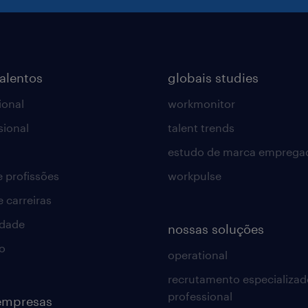
talentos
globais studies
ional
workmonitor
sional
talent trends
estudo de marca emprega
e profissões
workpulse
e carreiras
idade
nossas soluções
o
operational
recrutamento especializad
professional
empresas