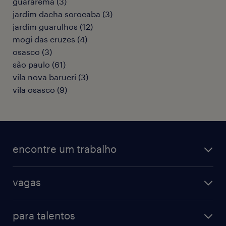
guararema
(
3
)
jardim dacha sorocaba
(
3
)
jardim guarulhos
(
12
)
mogi das cruzes
(
4
)
osasco
(
3
)
são paulo
(
61
)
vila nova barueri
(
3
)
vila osasco
(
9
)
encontre um trabalho
todas as vagas
vagas
vagas na randstad
vendas & marketing
cadastre seu currículo
para talentos
engenharias & suprimentos
acesse o my randstad