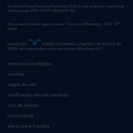
políticas corporativas
Randstad Brasil Recursos Humanos LTDA é uma empresa registrada
no Brasil sob CNPJ 03.573.863/0001-46.
diversidade
Nosso escritório de registro na Av. Francisco Matarazzo, 1350, 20º
relatório anual
andar.
contato
RANDSTAD,
HUMAN FORWARD e SHAPING THE WORLD OF
WORK são registradas como marcas da ©Randstad N.V.
termos e condições
cookies
mapa do site
notificação de má conduta
uso da marca
privacidade
alerta para fraudes