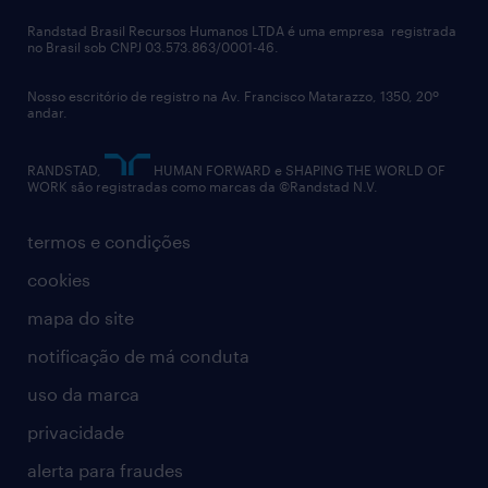
políticas corporativas
Randstad Brasil Recursos Humanos LTDA é uma empresa registrada
no Brasil sob CNPJ 03.573.863/0001-46.
diversidade
Nosso escritório de registro na Av. Francisco Matarazzo, 1350, 20º
relatório anual
andar.
contato
RANDSTAD,
HUMAN FORWARD e SHAPING THE WORLD OF
WORK são registradas como marcas da ©Randstad N.V.
termos e condições
cookies
mapa do site
notificação de má conduta
uso da marca
privacidade
alerta para fraudes