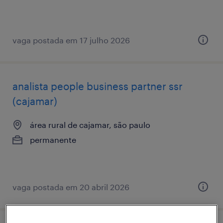
vaga postada em 17 julho 2026
analista ​people ​business ​partner ssr
(cajamar)
área rural de cajamar, são paulo
permanente
vaga postada em 20 abril 2026