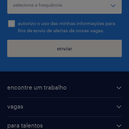
autorizo o uso das minhas informações para
fins de envio de alertas de novas vagas.
enviar
encontre um trabalho
todas as vagas
vagas
vagas na randstad
vendas & marketing
cadastre seu currículo
para talentos