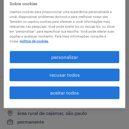
Sobre cookies
analista de aquisição de talentos r&s (alto
Usamos cookies para proporcionar uma experiência personalizada a
volume) | campinas
você, diagnosticar problemas técnicos e para melhorar nosso site.
Também os usamos cookies para oferecer a você informações mais
relevantes nas pesquisas. Você pode aceitá-los ou recusá-los, ou clicar
são paulo, são paulo
em “personalizar” para especificar sua escolha. Você pode alterar suas
permanente
opções a qualquer momento. Para mais informações, consulte a
nossa
política de cookies.
R$7,501 - R$8,500 por mês
personalizar
vaga postada em 8 abril 2026
recusar todos
analista ​people ​business ​partner sr
aceitar todos
(cajamar)
área rural de cajamar, são paulo
permanente