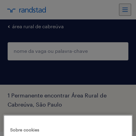
área rural de cabreúva
1 Permanente encontrar Área Rural de
Cabreúva, São Paulo
filtro
2
Sobre cookies