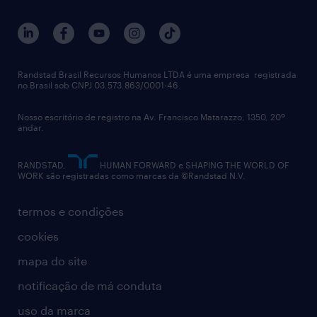
outplacement
trabalhe conosco
notícias de rh
digital
imprensa
talent advisory services
políticas corporativas
Randstad Brasil Recursos Humanos LTDA é uma empresa registrada
no Brasil sob CNPJ 03.573.863/0001-46.
diversidade
Nosso escritório de registro na Av. Francisco Matarazzo, 1350, 20º
relatório anual
andar.
contato
RANDSTAD,
HUMAN FORWARD e SHAPING THE WORLD OF
WORK são registradas como marcas da ©Randstad N.V.
termos e condições
cookies
mapa do site
notificação de má conduta
uso da marca