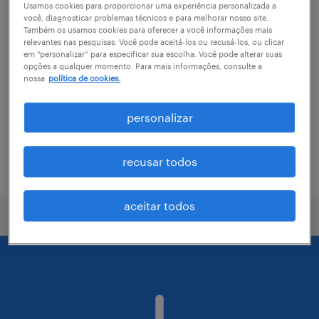
Usamos cookies para proporcionar uma experiência personalizada a
você, diagnosticar problemas técnicos e para melhorar nosso site.
especialista de expedição - cabreúva/sp
Também os usamos cookies para oferecer a você informações mais
relevantes nas pesquisas. Você pode aceitá-los ou recusá-los, ou clicar
entrevales cabreúva (barrinha), são paulo
em “personalizar” para especificar sua escolha. Você pode alterar suas
opções a qualquer momento. Para mais informações, consulte a
permanente
nossa
política de cookies.
R$7,501 - R$8,500 por mês
personalizar
recusar todos
vaga postada em 6 abril 2026
aceitar todos