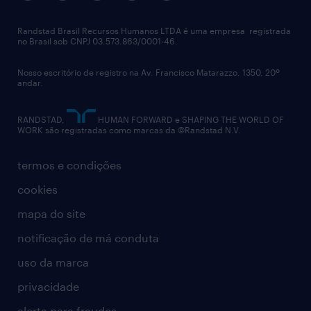
imprensa
talent advisory services
políticas corporativas
Randstad Brasil Recursos Humanos LTDA é uma empresa registrada
no Brasil sob CNPJ 03.573.863/0001-46.
diversidade
Nosso escritório de registro na Av. Francisco Matarazzo, 1350, 20º
relatório anual
andar.
contato
RANDSTAD,
HUMAN FORWARD e SHAPING THE WORLD OF
WORK são registradas como marcas da ©Randstad N.V.
termos e condições
cookies
mapa do site
notificação de má conduta
uso da marca
privacidade
alerta para fraudes