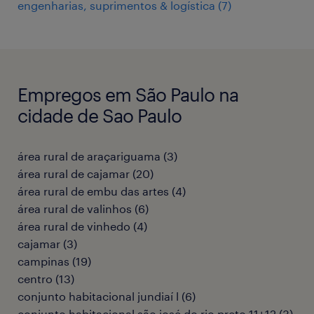
engenharias, suprimentos & logística
(
7
)
Empregos em São Paulo na
cidade de Sao Paulo
área rural de araçariguama
(
3
)
área rural de cajamar
(
20
)
área rural de embu das artes
(
4
)
área rural de valinhos
(
6
)
área rural de vinhedo
(
4
)
cajamar
(
3
)
campinas
(
19
)
centro
(
13
)
conjunto habitacional jundiaí l
(
6
)
conjunto habitacional são josé do rio preto 11+12
(
3
)