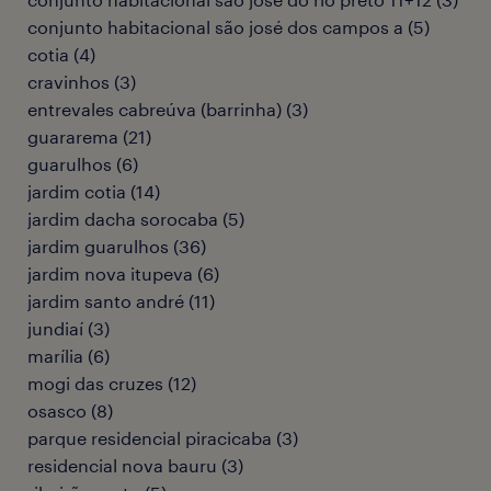
conjunto habitacional são josé dos campos a
(
5
)
cotia
(
4
)
cravinhos
(
3
)
entrevales cabreúva (barrinha)
(
3
)
guararema
(
21
)
guarulhos
(
6
)
jardim cotia
(
14
)
jardim dacha sorocaba
(
5
)
jardim guarulhos
(
36
)
jardim nova itupeva
(
6
)
jardim santo andré
(
11
)
jundiaí
(
3
)
marília
(
6
)
mogi das cruzes
(
12
)
osasco
(
8
)
parque residencial piracicaba
(
3
)
residencial nova bauru
(
3
)