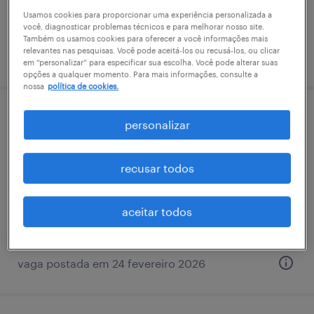
Usamos cookies para proporcionar uma experiência personalizada a
você, diagnosticar problemas técnicos e para melhorar nosso site.
Também os usamos cookies para oferecer a você informações mais
relevantes nas pesquisas. Você pode aceitá-los ou recusá-los, ou clicar
vaga postada em 13 abril 2026
em “personalizar” para especificar sua escolha. Você pode alterar suas
opções a qualquer momento. Para mais informações, consulte a
nossa
política de cookies.
mecânico de produção aprendiz
personalizar
cabreúva, são paulo
recusar todos
temporário
R$2,501 - R$3,500 por mês
aceitar todos
vaga postada em 24 fevereiro 2026