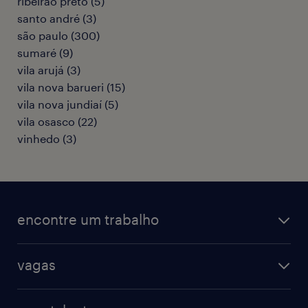
ribeirão preto
(
5
)
santo andré
(
3
)
são paulo
(
300
)
sumaré
(
9
)
vila arujá
(
3
)
vila nova barueri
(
15
)
vila nova jundiaí
(
5
)
vila osasco
(
22
)
vinhedo
(
3
)
encontre um trabalho
todas as vagas
vagas
vagas na randstad
vendas & marketing
cadastre seu currículo