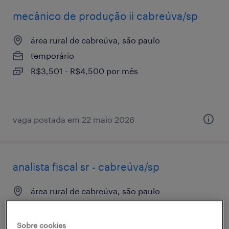
mecânico de produção ii cabreúva/sp
área rural de cabreúva, são paulo
temporário
R$3,501 - R$4,500 por mês
vaga postada em 22 maio 2026
analista fiscal sr - cabreúva/sp
área rural de cabreúva, são paulo
temporário
R$7,501 - R$8,500 por mês
Sobre cookies